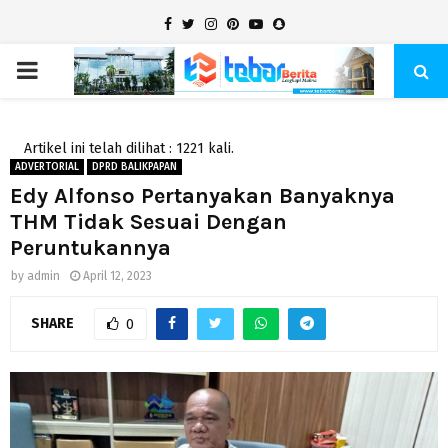
Facebook
Twitter
Instagram
Pinterest
Youtube
Snapchat
PRIMARY
MENU
Artikel ini telah dilihat : 1221 kali.
ADVERTORIAL
DPRD BALIKPAPAN
Edy Alfonso Pertanyakan Banyaknya
THM Tidak Sesuai Dengan
Peruntukannya
by
admin
April 12, 2023
SHARE
0