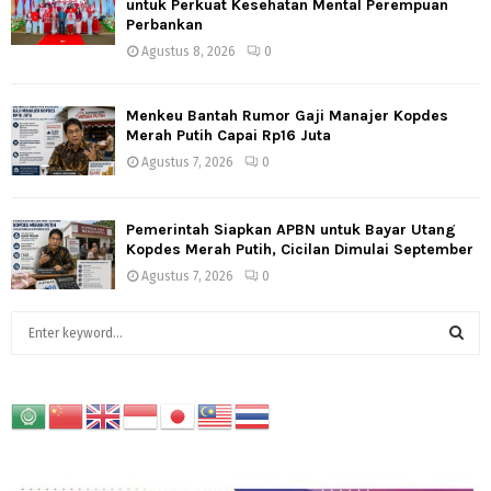
untuk Perkuat Kesehatan Mental Perempuan
Perbankan
Agustus 8, 2026
0
Menkeu Bantah Rumor Gaji Manajer Kopdes
Merah Putih Capai Rp16 Juta
Agustus 7, 2026
0
Pemerintah Siapkan APBN untuk Bayar Utang
Kopdes Merah Putih, Cicilan Dimulai September
Agustus 7, 2026
0
S
e
a
S
r
c
E
h
f
A
o