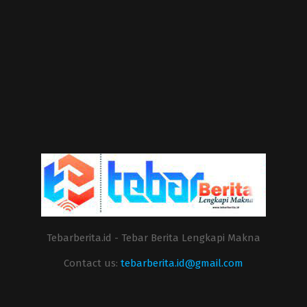
Tebarberita.id - Tebar Berita Lengkapi Makna
Contact us:
tebarberita.id@gmail.com