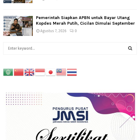
Pemerintah Siapkan APBN untuk Bayar Utang
Kopdes Merah Putih, Cicilan Dimulai September
Agustus 7, 2026
0
S
e
a
S
r
c
E
h
f
A
o
r
R
:
C
H