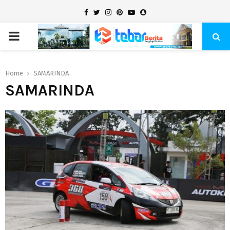
Facebook
Twitter
Instagram
Pinterest
Youtube
Snapchat
PRIMARY
MENU
Home
SAMARINDA
SAMARINDA