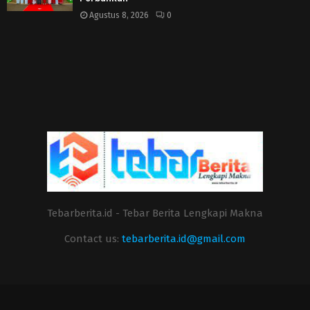
Agustus 8, 2026
0
Tebarberita.id - Tebar Berita Lengkapi Makna
Contact us:
tebarberita.id@gmail.com