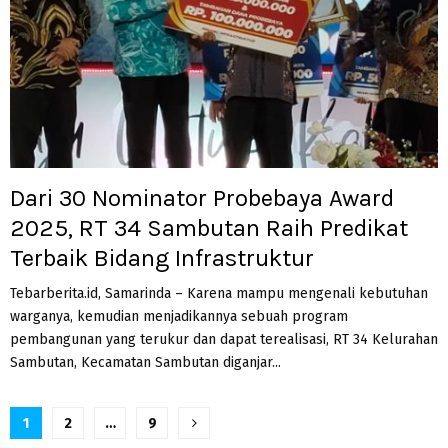
Dari 30 Nominator Probebaya Award
2025, RT 34 Sambutan Raih Predikat
Terbaik Bidang Infrastruktur
Tebarberita.id, Samarinda – Karena mampu mengenali kebutuhan
warganya, kemudian menjadikannya sebuah program
pembangunan yang terukur dan dapat terealisasi, RT 34 Kelurahan
Sambutan, Kecamatan Sambutan diganjar...
Paginasi
1
2
…
9