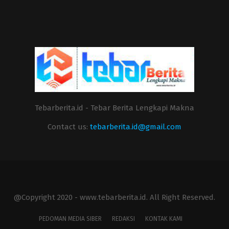
Tebarberita.id - Tebar Berita Lengkapi Makna
Contact us:
tebarberita.id@gmail.com
@Copyright 2020 - www.tebarberita.id. All Right Reserved.
PEDOMAN MEDIA SIBER
REDAKSI
KONTAK KAMI