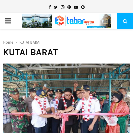
Facebook
Twitter
Instagram
Pinterest
Youtube
Snapchat
PRIMARY
MENU
Home
KUTAI BARAT
KUTAI BARAT