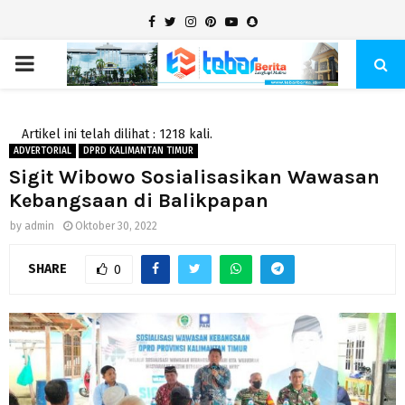
Facebook
Twitter
Instagram
Pinterest
Youtube
Snapchat
PRIMARY
MENU
Artikel ini telah dilihat : 1218 kali.
ADVERTORIAL
DPRD KALIMANTAN TIMUR
Sigit Wibowo Sosialisasikan Wawasan
Kebangsaan di Balikpapan
by
admin
Oktober 30, 2022
SHARE
0