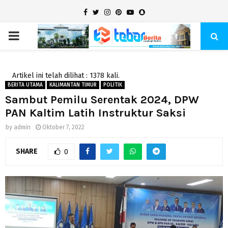
Facebook
Twitter
Instagram
Pinterest
Youtube
Snapchat
PRIMARY
MENU
Artikel ini telah dilihat : 1378 kali.
BERITA UTAMA
KALIMANTAN TIMUR
POLITIK
Sambut Pemilu Serentak 2024, DPW
PAN Kaltim Latih Instruktur Saksi
by
admin
Oktober 7, 2022
SHARE
0