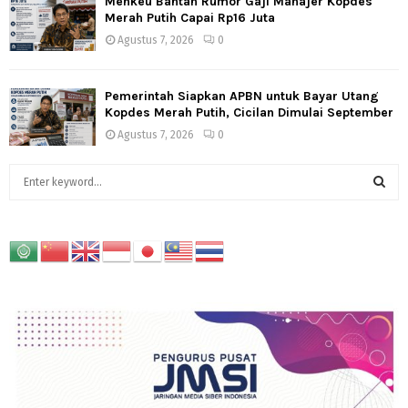
Menkeu Bantah Rumor Gaji Manajer Kopdes
Merah Putih Capai Rp16 Juta
Agustus 7, 2026
0
Pemerintah Siapkan APBN untuk Bayar Utang
Kopdes Merah Putih, Cicilan Dimulai September
Agustus 7, 2026
0
S
e
a
S
r
c
E
h
f
A
o
r
R
:
C
H