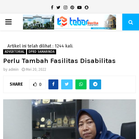
Facebook
Twitter
Instagram
Pinterest
Youtube
Snapchat
PRIMARY
MENU
Artikel ini telah dilihat : 1244 kali.
ADVERTORIAL
DPRD SAMARINDA
Perlu Tambah Fasilitas Disabilitas
by
admin
Mei 20, 2022
SHARE
0