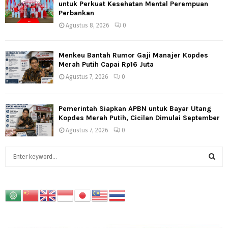
untuk Perkuat Kesehatan Mental Perempuan
Perbankan
Agustus 8, 2026
0
Menkeu Bantah Rumor Gaji Manajer Kopdes
Merah Putih Capai Rp16 Juta
Agustus 7, 2026
0
Pemerintah Siapkan APBN untuk Bayar Utang
Kopdes Merah Putih, Cicilan Dimulai September
Agustus 7, 2026
0
S
e
a
S
r
c
E
h
f
A
o