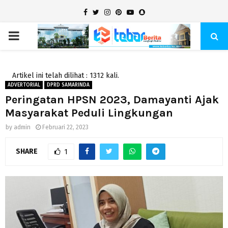
Facebook
Twitter
Instagram
Pinterest
Youtube
Snapchat
PRIMARY
MENU
Artikel ini telah dilihat : 1312 kali.
ADVERTORIAL
DPRD SAMARINDA
Peringatan HPSN 2023, Damayanti Ajak
Masyarakat Peduli Lingkungan
by
admin
Februari 22, 2023
SHARE
1