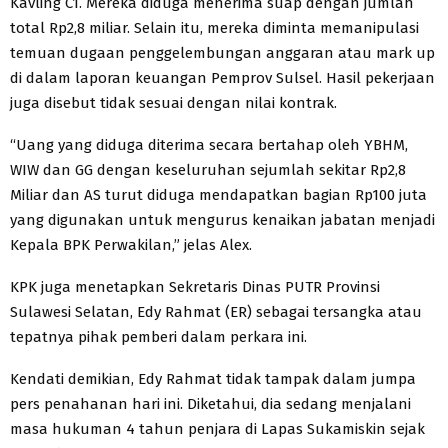
Kavling C1. Mereka diduga menerima suap dengan jumlah
total Rp2,8 miliar. Selain itu, mereka diminta memanipulasi
temuan dugaan penggelembungan anggaran atau mark up
di dalam laporan keuangan Pemprov Sulsel. Hasil pekerjaan
juga disebut tidak sesuai dengan nilai kontrak.
“Uang yang diduga diterima secara bertahap oleh YBHM,
WIW dan GG dengan keseluruhan sejumlah sekitar Rp2,8
Miliar dan AS turut diduga mendapatkan bagian Rp100 juta
yang digunakan untuk mengurus kenaikan jabatan menjadi
Kepala BPK Perwakilan,” jelas Alex.
KPK juga menetapkan Sekretaris Dinas PUTR Provinsi
Sulawesi Selatan, Edy Rahmat (ER) sebagai tersangka atau
tepatnya pihak pemberi dalam perkara ini.
Kendati demikian, Edy Rahmat tidak tampak dalam jumpa
pers penahanan hari ini. Diketahui, dia sedang menjalani
masa hukuman 4 tahun penjara di Lapas Sukamiskin sejak