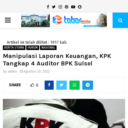
Facebook
Twitter
Instagram
Pinterest
Youtube
Snapchat
PRIMARY
MENU
Artikel ini telah dilihat : 1917 kali.
BERITA UTAMA
HUKUM
NASIONAL
Manipulasi Laporan Keuangan, KPK
Tangkap 4 Auditor BPK Sulsel
by
admin
Agustus 20, 2022
SHARE
0