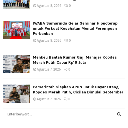
Agustus 8, 2026
0
IWABA Samarinda Gelar Seminar Hipnoterapi
untuk Perkuat Kesehatan Mental Perempuan
Perbankan
Agustus 8, 2026
0
Menkeu Bantah Rumor Gaji Manajer Kopdes
Merah Putih Capai Rp16 Juta
Agustus 7, 2026
0
Pemerintah Siapkan APBN untuk Bayar Utang
Kopdes Merah Putih, Cicilan Dimulai September
Agustus 7, 2026
0
S
e
a
S