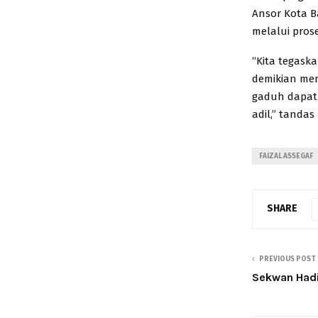
Ansor Kota B
melalui pros
“Kita tegask
demikian men
gaduh dapat
adil,” tandas
FAIZAL ASSEGAF
SHARE
PREVIOUS POST
Sekwan Hadi