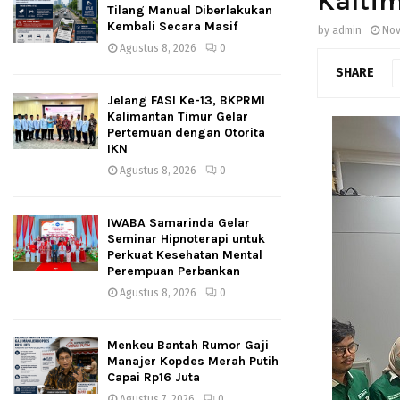
Kaltim
Tilang Manual Diberlakukan
Kembali Secara Masif
by
admin
Nov
Agustus 8, 2026
0
SHARE
Jelang FASI Ke-13, BKPRMI
Kalimantan Timur Gelar
Pertemuan dengan Otorita
IKN
Agustus 8, 2026
0
IWABA Samarinda Gelar
Seminar Hipnoterapi untuk
Perkuat Kesehatan Mental
Perempuan Perbankan
Agustus 8, 2026
0
Menkeu Bantah Rumor Gaji
Manajer Kopdes Merah Putih
Capai Rp16 Juta
Agustus 7, 2026
0