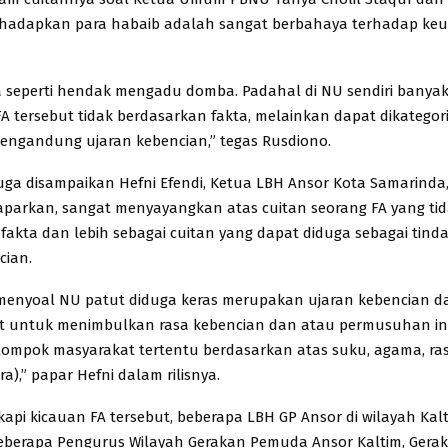
adapkan para habaib adalah sangat berbahaya terhadap ke
 seperti hendak mengadu domba. Padahal di NU sendiri banyak
 FA tersebut tidak berdasarkan fakta, melainkan dapat dikategor
engandung ujaran kebencian,” tegas Rusdiono.
uga disampaikan Hefni Efendi, Ketua LBH Ansor Kota Samarinda
aparkan, sangat menyayangkan atas cuitan seorang FA yang ti
fakta dan lebih sebagai cuitan yang dapat diduga sebagai tind
cian.
menyoal NU patut diduga keras merupakan ujaran kebencian d
at untuk menimbulkan rasa kebencian dan atau permusuhan in
ompok masyarakat tertentu berdasarkan atas suku, agama, ra
a),” papar Hefni dalam rilisnya.
api kicauan FA tersebut, beberapa LBH GP Ansor di wilayah Kal
beberapa Pengurus Wilayah Gerakan Pemuda Ansor Kaltim, Ger