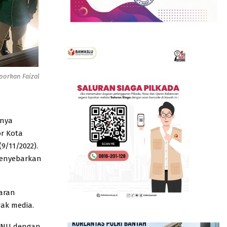
porkan Faizal
rnya
r Kota
9/11/2022).
menyebarkan
aran
wak media.
n NU dengan