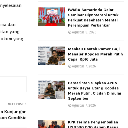
enyelesaian
IWABA Samarinda Gelar
Seminar Hipnoterapi untuk
Perkuat Kesehatan Mental
sama dan
Perempuan Perbankan
uitan yang
Agustus 8, 2026
 hukum yang
Menkeu Bantah Rumor Gaji
Manajer Kopdes Merah Putih
Capai Rp16 Juta
Agustus 7, 2026
Pemerintah Siapkan APBN
untuk Bayar Utang Kopdes
Merah Putih, Cicilan Dimulai
September
NEXT POST
Agustus 7, 2026
ma Kunjungan
san Cendikia
KPK Terima Pengembalian
US$530.000 dalam Kasus