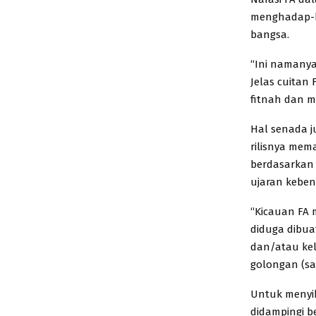
menghadap-h
bangsa.
“Ini namanya
Jelas cuitan
fitnah dan m
Hal senada j
rilisnya mem
berdasarkan 
ujaran keben
“Kicauan FA 
diduga dibu
dan/atau kel
golongan (sar
Untuk menyik
didampingi 