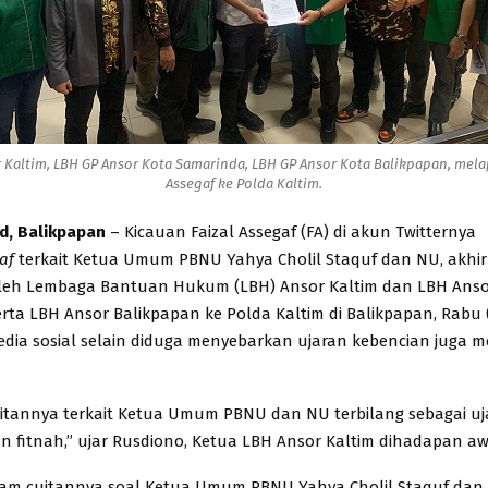
 Kaltim, LBH GP Ansor Kota Samarinda, LBH GP Ansor Kota Balikpapan, mela
Assegaf ke Polda Kaltim.
id, Balikpapan
– Kicauan Faizal Assegaf (FA) di akun Twitternya
af
terkait Ketua Umum PBNU Yahya Cholil Staquf dan NU, akhi
oleh Lembaga Bantuan Hukum (LBH) Ansor Kaltim dan LBH Anso
rta LBH Ansor Balikpapan ke Polda Kaltim di Balikpapan, Rabu (
edia sosial selain diduga menyebarkan ujaran kebencian juga 
itannya terkait Ketua Umum PBNU dan NU terbilang sebagai uj
n fitnah,” ujar Rusdiono, Ketua LBH Ansor Kaltim dihadapan a
alam cuitannya soal Ketua Umum PBNU Yahya Cholil Staquf da