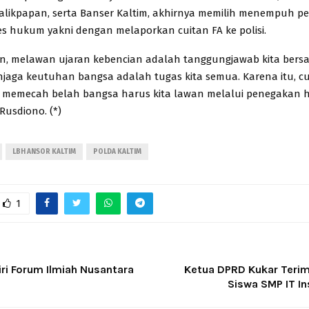
alikpapan, serta Banser Kaltim, akhirnya memilih menempuh p
es hukum yakni dengan melaporkan cuitan FA ke polisi.
an, melawan ujaran kebencian adalah tanggungjawab kita ber
jaga keutuhan bangsa adalah tugas kita semua. Karena itu, c
 memecah belah bangsa harus kita lawan melalui penegakan
 Rusdiono. (*)
LBH ANSOR KALTIM
POLDA KALTIM
1
ri Forum Ilmiah Nusantara
Ketua DPRD Kukar Teri
Siswa SMP IT In