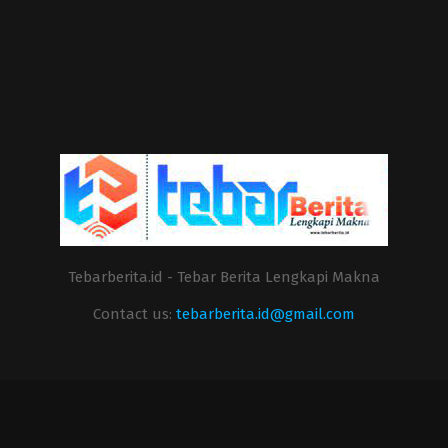
Tebarberita.id - Tebar Berita Lengkapi Makna
Contact us:
tebarberita.id@gmail.com