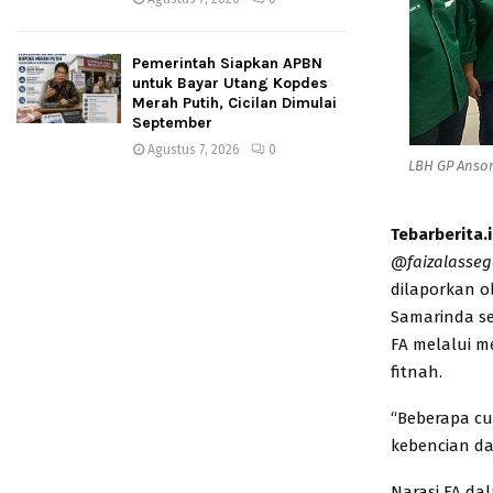
Pemerintah Siapkan APBN
untuk Bayar Utang Kopdes
Merah Putih, Cicilan Dimulai
September
Agustus 7, 2026
0
LBH GP Ansor
Tebarberita.
@faizalasseg
dilaporkan 
Samarinda se
FA melalui m
fitnah.
“Beberapa cu
kebencian da
Narasi FA d