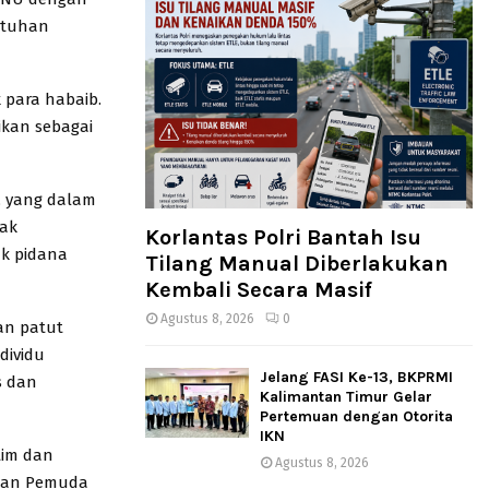
utuhan
 para habaib.
ikan sebagai
, yang dalam
dak
Korlantas Polri Bantah Isu
ak pidana
Tilang Manual Diberlakukan
Kembali Secara Masif
Agustus 8, 2026
0
an patut
dividu
Jelang FASI Ke-13, BKPRMI
s dan
Kalimantan Timur Gelar
Pertemuan dengan Otorita
IKN
tim dan
Agustus 8, 2026
akan Pemuda