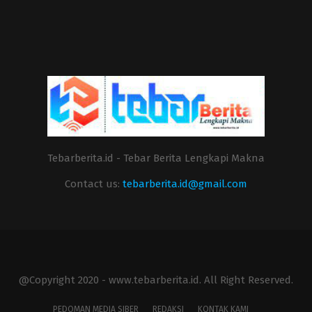
Tebarberita.id - Tebar Berita Lengkapi Makna
Contact us:
tebarberita.id@gmail.com
@Copyright 2020 - www.tebarberita.id. All Right Reserved.
PEDOMAN MEDIA SIBER
REDAKSI
KONTAK KAMI