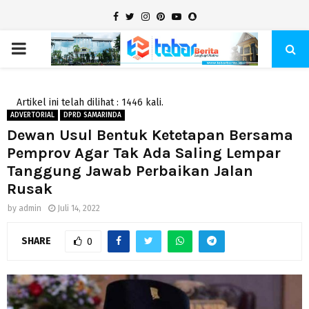
Facebook
Twitter
Instagram
Pinterest
Youtube
Snapchat
PRIMARY
MENU
Artikel ini telah dilihat : 1446 kali.
ADVERTORIAL
DPRD SAMARINDA
Dewan Usul Bentuk Ketetapan Bersama
Pemprov Agar Tak Ada Saling Lempar
Tanggung Jawab Perbaikan Jalan
Rusak
by
admin
Juli 14, 2022
SHARE
0