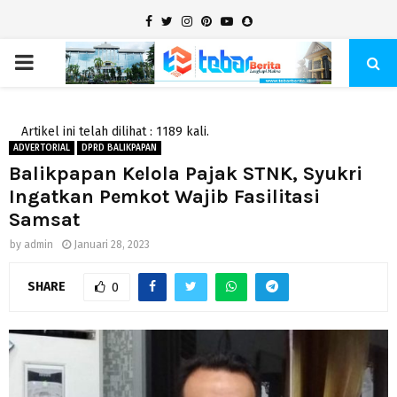
Facebook
Twitter
Instagram
Pinterest
Youtube
Snapchat
PRIMARY
MENU
Artikel ini telah dilihat : 1189 kali.
ADVERTORIAL
DPRD BALIKPAPAN
Balikpapan Kelola Pajak STNK, Syukri
Ingatkan Pemkot Wajib Fasilitasi
Samsat
by
admin
Januari 28, 2023
SHARE
0