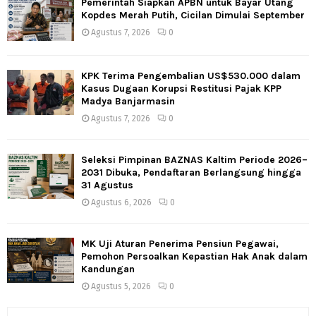
Pemerintah Siapkan APBN untuk Bayar Utang
Kopdes Merah Putih, Cicilan Dimulai September
Agustus 7, 2026
0
KPK Terima Pengembalian US$530.000 dalam
Kasus Dugaan Korupsi Restitusi Pajak KPP
Madya Banjarmasin
Agustus 7, 2026
0
Seleksi Pimpinan BAZNAS Kaltim Periode 2026–
2031 Dibuka, Pendaftaran Berlangsung hingga
31 Agustus
Agustus 6, 2026
0
MK Uji Aturan Penerima Pensiun Pegawai,
Pemohon Persoalkan Kepastian Hak Anak dalam
Kandungan
Agustus 5, 2026
0
S