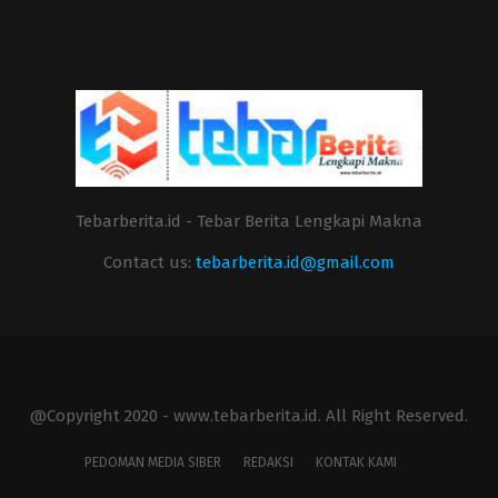
Tebarberita.id - Tebar Berita Lengkapi Makna
Contact us:
tebarberita.id@gmail.com
@Copyright 2020 - www.tebarberita.id. All Right Reserved.
PEDOMAN MEDIA SIBER
REDAKSI
KONTAK KAMI