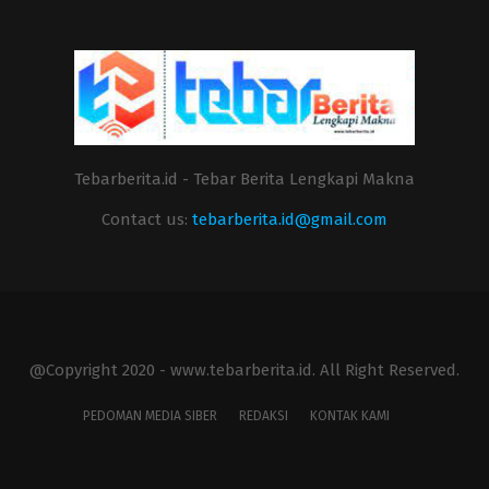
Tebarberita.id - Tebar Berita Lengkapi Makna
Contact us:
tebarberita.id@gmail.com
@Copyright 2020 - www.tebarberita.id. All Right Reserved.
PEDOMAN MEDIA SIBER
REDAKSI
KONTAK KAMI