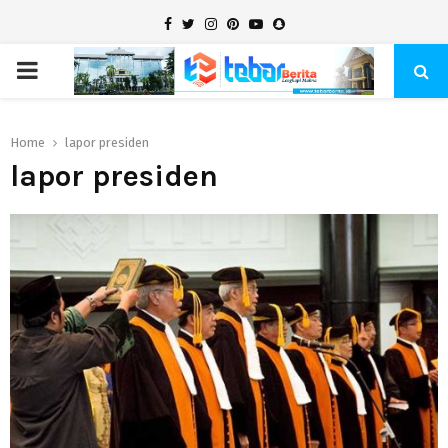
Facebook
Twitter
Instagram
Pinterest
Youtube
Snapchat
PRIMARY
MENU
Home
lapor presiden
lapor presiden