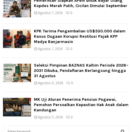
Pemerintah Siapkan APBN untuk Bayar Utang
Kopdes Merah Putih, Cicilan Dimulai September
Agustus 7, 2026
0
KPK Terima Pengembalian US$530.000 dalam
Kasus Dugaan Korupsi Restitusi Pajak KPP
Madya Banjarmasin
Agustus 7, 2026
0
Seleksi Pimpinan BAZNAS Kaltim Periode 2026–
2031 Dibuka, Pendaftaran Berlangsung hingga
31 Agustus
Agustus 6, 2026
0
MK Uji Aturan Penerima Pensiun Pegawai,
Pemohon Persoalkan Kepastian Hak Anak dalam
Kandungan
Agustus 5, 2026
0
S