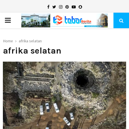
Facebook
Twitter
Instagram
Pinterest
Youtube
Snapchat
PRIMARY
MENU
Home
afrika selatan
afrika selatan