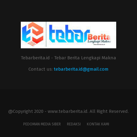
Tebarberita.id - Tebar Berita Lengkapi Makna
Contact us:
tebarberita.id@gmail.com
@Copyright 2020 - www.tebarberita.id. All Right Reserved.
PEDOMAN MEDIA SIBER
REDAKSI
KONTAK KAMI