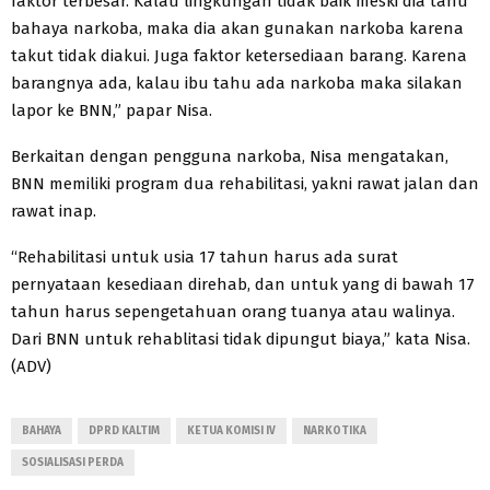
faktor terbesar. Kalau lingkungan tidak baik meski dia tahu
bahaya narkoba, maka dia akan gunakan narkoba karena
takut tidak diakui. Juga faktor ketersediaan barang. Karena
barangnya ada, kalau ibu tahu ada narkoba maka silakan
lapor ke BNN,” papar Nisa.
Berkaitan dengan pengguna narkoba, Nisa mengatakan,
BNN memiliki program dua rehabilitasi, yakni rawat jalan dan
rawat inap.
“Rehabilitasi untuk usia 17 tahun harus ada surat
pernyataan kesediaan direhab, dan untuk yang di bawah 17
tahun harus sepengetahuan orang tuanya atau walinya.
Dari BNN untuk rehablitasi tidak dipungut biaya,” kata Nisa.
(ADV)
BAHAYA
DPRD KALTIM
KETUA KOMISI IV
NARKOTIKA
SOSIALISASI PERDA