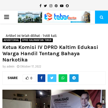
Facebook
Twitter
Instagram
Pinterest
Youtube
Snapchat
PRIMARY
MENU
Artikel ini telah dilihat : 1468 kali.
ADVERTORIAL
DPRD KALIMANTAN TIMUR
Ketua Komisi IV DPRD Kaltim Edukasi
Warga Handil Tentang Bahaya
Narkotika
by
admin
Oktober 17, 2022
SHARE
0