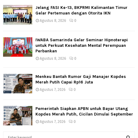
Jelang FASI Ke-13, BKPRMI Kalimantan Timur
Gelar Pertemuan dengan Otorita IKN
Agustus 8, 2026
0
IWABA Samarinda Gelar Seminar Hipnoterapi
untuk Perkuat Kesehatan Mental Perempuan
Perbankan
Agustus 8, 2026
0
Menkeu Bantah Rumor Gaji Manajer Kopdes
Merah Putih Capai Rp16 Juta
Agustus 7, 2026
0
Pemerintah Siapkan APBN untuk Bayar Utang
Kopdes Merah Putih, Cicilan Dimulai September
Agustus 7, 2026
0
S