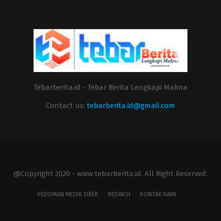
Tebarberita.id - Tebar Berita Lengkapi Makna
Contact us:
tebarberita.id@gmail.com
@Copyright 2020 - www.tebarberita.id. All Right Reserved.
PEDOMAN MEDIA SIBER
REDAKSI
KONTAK KAMI