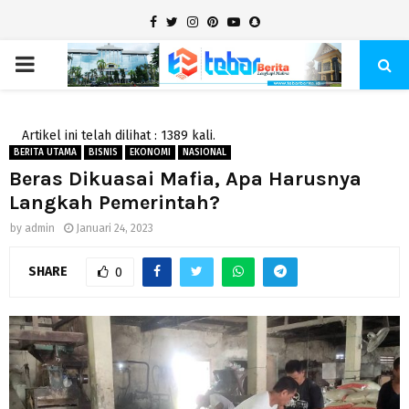
Facebook
Twitter
Instagram
Pinterest
Youtube
Snapchat
PRIMARY
MENU
Artikel ini telah dilihat : 1389 kali.
BERITA UTAMA
BISNIS
EKONOMI
NASIONAL
Beras Dikuasai Mafia, Apa Harusnya
Langkah Pemerintah?
by
admin
Januari 24, 2023
SHARE
0