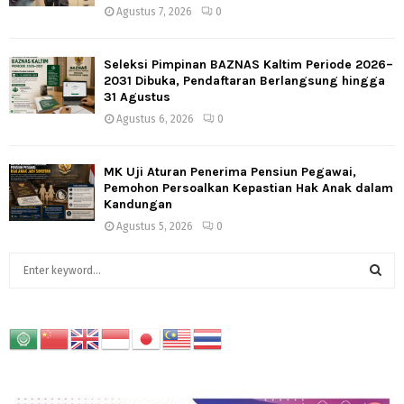
Agustus 7, 2026
0
Seleksi Pimpinan BAZNAS Kaltim Periode 2026–
2031 Dibuka, Pendaftaran Berlangsung hingga
31 Agustus
Agustus 6, 2026
0
MK Uji Aturan Penerima Pensiun Pegawai,
Pemohon Persoalkan Kepastian Hak Anak dalam
Kandungan
Agustus 5, 2026
0
S
e
a
S
r
c
E
h
f
A
o