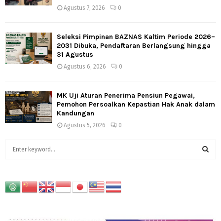
Agustus 7, 2026
0
Seleksi Pimpinan BAZNAS Kaltim Periode 2026–
2031 Dibuka, Pendaftaran Berlangsung hingga
31 Agustus
Agustus 6, 2026
0
MK Uji Aturan Penerima Pensiun Pegawai,
Pemohon Persoalkan Kepastian Hak Anak dalam
Kandungan
Agustus 5, 2026
0
S
e
a
S
r
c
E
h
f
A
o