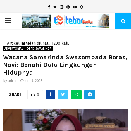
Facebook
Twitter
Instagram
Pinterest
Youtube
Snapchat
PRIMARY
MENU
Artikel ini telah dilihat : 1200 kali.
ADVERTORIAL
DPRD SAMARINDA
Wacana Samarinda Swasembada Beras,
Novi: Benahi Dulu Lingkungan
Hidupnya
by
admin
Juni 9, 2023
SHARE
0