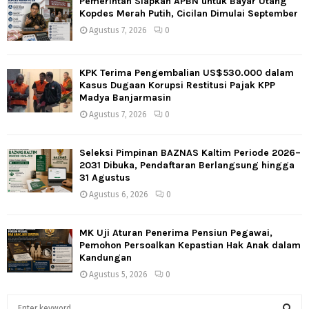
Pemerintah Siapkan APBN untuk Bayar Utang
Kopdes Merah Putih, Cicilan Dimulai September
Agustus 7, 2026
0
KPK Terima Pengembalian US$530.000 dalam
Kasus Dugaan Korupsi Restitusi Pajak KPP
Madya Banjarmasin
Agustus 7, 2026
0
Seleksi Pimpinan BAZNAS Kaltim Periode 2026–
2031 Dibuka, Pendaftaran Berlangsung hingga
31 Agustus
Agustus 6, 2026
0
MK Uji Aturan Penerima Pensiun Pegawai,
Pemohon Persoalkan Kepastian Hak Anak dalam
Kandungan
Agustus 5, 2026
0
S