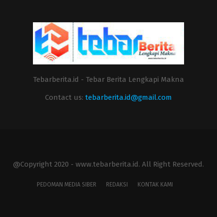
Tebarberita.id - Tebar Berita Lengkapi Makna
Contact us:
tebarberita.id@gmail.com
@Copyright 2020 - www.tebarberita.id. All Right Reserved.
PEDOMAN MEDIA SIBER
REDAKSI
KONTAK KAMI