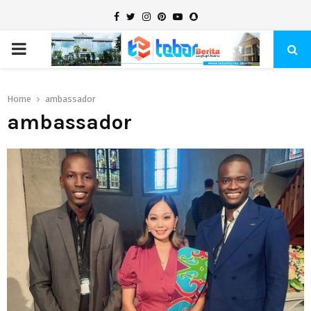
Facebook
Twitter
Instagram
Pinterest
Youtube
Snapchat
PRIMARY
MENU
Home
ambassador
ambassador