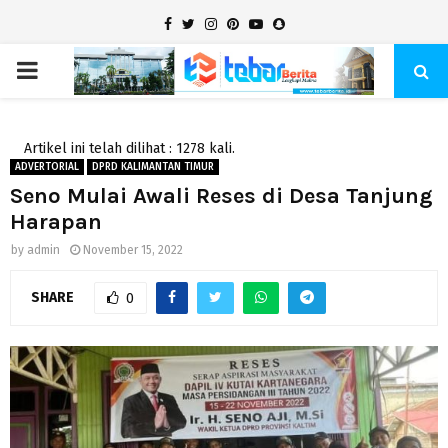
Facebook
Twitter
Instagram
Pinterest
Youtube
Snapchat
PRIMARY
MENU
Artikel ini telah dilihat : 1278 kali.
ADVERTORIAL
DPRD KALIMANTAN TIMUR
Seno Mulai Awali Reses di Desa Tanjung
Harapan
by
admin
November 15, 2022
SHARE
0