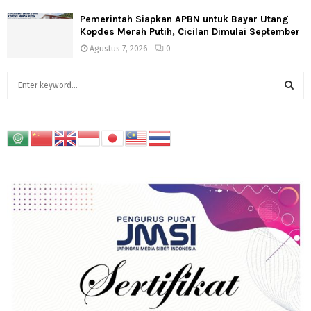
Pemerintah Siapkan APBN untuk Bayar Utang
Kopdes Merah Putih, Cicilan Dimulai September
Agustus 7, 2026
0
S
e
a
S
r
c
E
h
f
A
o
r
R
:
C
H