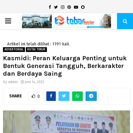
Facebook
Twitter
Instagram
Pinterest
Youtube
Snapchat
PRIMARY
MENU
Artikel ini telah dilihat : 1191 kali.
ADVERTORIAL
KUTAI TIMUR
Kasmidi: Peran Keluarga Penting untuk
Bentuk Generasi Tangguh, Berkarakter
dan Berdaya Saing
by
admin
Juni 14, 2023
SHARE
0