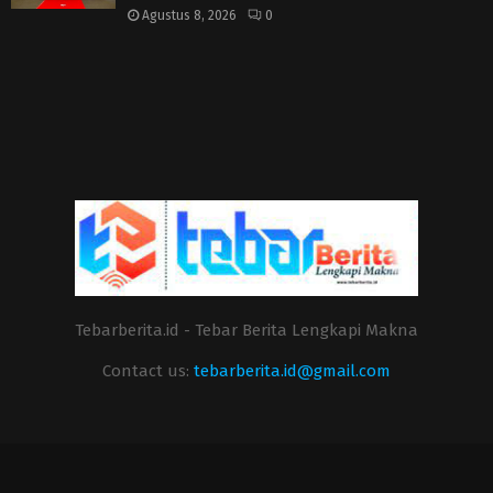
Agustus 8, 2026
0
Tebarberita.id - Tebar Berita Lengkapi Makna
Contact us:
tebarberita.id@gmail.com