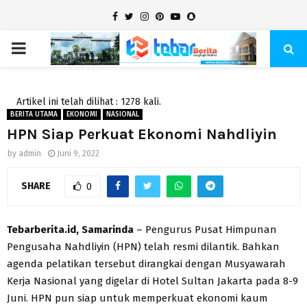
Facebook
Twitter
Instagram
Pinterest
Youtube
Snapchat
PRIMARY
MENU
Artikel ini telah dilihat : 1278 kali.
BERITA UTAMA
EKONOMI
NASIONAL
HPN Siap Perkuat Ekonomi Nahdliyin
by
admin
Juni 9, 2022
SHARE
0
Tebarberita.id, Samarinda
– Pengurus Pusat Himpunan
Pengusaha Nahdliyin (HPN) telah resmi dilantik. Bahkan
agenda pelatikan tersebut dirangkai dengan Musyawarah
Kerja Nasional yang digelar di Hotel Sultan Jakarta pada 8-9
Juni. HPN pun siap untuk memperkuat ekonomi kaum