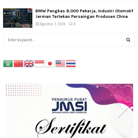
BMW Pangkas 8.000 Pekerja, Industri Otomotif
Jerman Tertekan Persaingan Produsen China
Agustus 1, 2026
0
S
e
a
S
r
c
E
h
f
A
o
r
R
:
C
H