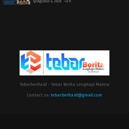
Agustus 4, 2026
0
Tebarberita.id - Tebar Berita Lengkapi Makna
Contact us:
tebarberita.id@gmail.com