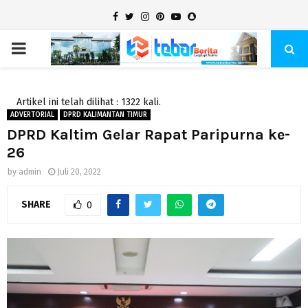
Facebook
Twitter
Instagram
Pinterest
Youtube
Snapchat
PRIMARY
MENU
Artikel ini telah dilihat : 1322 kali.
ADVERTORIAL
DPRD KALIMANTAN TIMUR
DPRD Kaltim Gelar Rapat Paripurna ke-
26
by
admin
Juli 20, 2022
SHARE
0