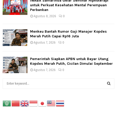
IWABA Samarinda Gelar Seminar Hipnoterapi
untuk Perkuat Kesehatan Mental Perempuan
Perbankan
Agustus 8, 2026
0
Menkeu Bantah Rumor Gaji Manajer Kopdes
Merah Putih Capai Rp16 Juta
Agustus 7, 2026
0
Pemerintah Siapkan APBN untuk Bayar Utang
Kopdes Merah Putih, Cicilan Dimulai September
Agustus 7, 2026
0
S
e
a
S
r
c
E
h
f
A