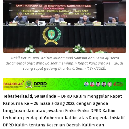
Wakil Ketua DPRD Kaltim Muhammad Samsun dan Seno Aji serta
didampingi Sigit Wibowo saat memimpin Rapat Paripurna Ke – 26, di
ruang rapat gedung D lantai 6, Senin (18/7/2022).
Tebarberita.id, Samarinda
– DPRD Kaltim menggelar Rapat
Paripurna Ke – 26 masa sidang 2022, dengan agenda
tanggapan dan atau jawaban Fraksi-Fraksi DPRD Kaltim
terhadap pendapat Gubernur Kaltim atas Ranperda Inisiatif
DPRD Kaltim tentang Kesenian Daerah Kaltim dan