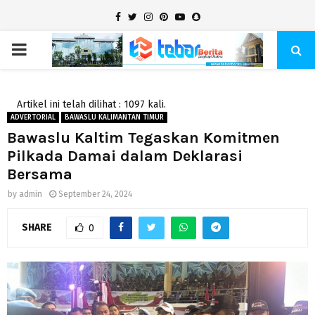
Facebook
Twitter
Instagram
Pinterest
Youtube
Snapchat
PRIMARY
MENU
Artikel ini telah dilihat : 1097 kali.
ADVERTORIAL
BAWASLU KALIMANTAN TIMUR
Bawaslu Kaltim Tegaskan Komitmen
Pilkada Damai dalam Deklarasi
Bersama
by
admin
September 24, 2024
SHARE
0