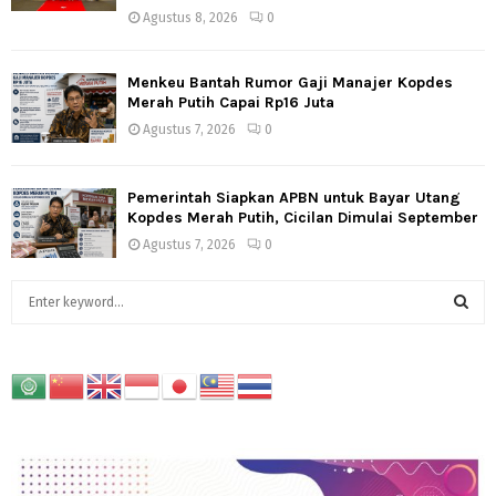
Agustus 8, 2026
0
Menkeu Bantah Rumor Gaji Manajer Kopdes
Merah Putih Capai Rp16 Juta
Agustus 7, 2026
0
Pemerintah Siapkan APBN untuk Bayar Utang
Kopdes Merah Putih, Cicilan Dimulai September
Agustus 7, 2026
0
S
e
a
S
r
c
E
h
f
A
o
r
R