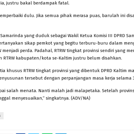
dia, justru bakal berdampak fatal.
mperbaiki dulu. Jika semua pihak merasa puas, barulah ini dis
S Samarinda yang duduk sebagai Wakil Ketua Komisi III DPRD Sam
ertanyakan sikap pemkot yang begitu terburu-buru dalam me
 menjadi perda. Padahal, RTRW tingkat provinsi sendiri yang me
 RTRW kabupaten/kota se-Kaltim justru belum disahkan.
tia khusus RTRW tingkat provinsi yang dibentuk DPRD Kaltim ma
nyusunan tersebut dengan perpanjangan masa kerja selama 3
ai salah menata. Nanti malah jadi malapetaka. Setelah provins
nggal menyesuaikan,” singkatnya. (ADV/NA)
A