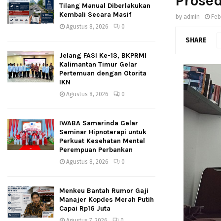
Prosed
Tilang Manual Diberlakukan
Kembali Secara Masif
by
admin
Feb
Agustus 8, 2026
0
SHARE
Jelang FASI Ke-13, BKPRMI
Kalimantan Timur Gelar
Pertemuan dengan Otorita
IKN
Agustus 8, 2026
0
IWABA Samarinda Gelar
Seminar Hipnoterapi untuk
Perkuat Kesehatan Mental
Perempuan Perbankan
Agustus 8, 2026
0
Menkeu Bantah Rumor Gaji
Manajer Kopdes Merah Putih
Capai Rp16 Juta
Agustus 7, 2026
0