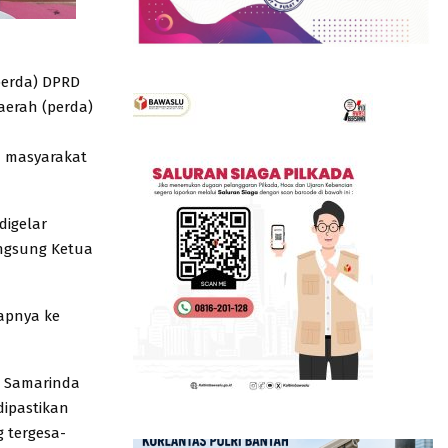
erda) DPRD
aerah (perda)
 masyarakat
digelar
angsung Ketua
apnya ke
n Samarinda
dipastikan
 tergesa-