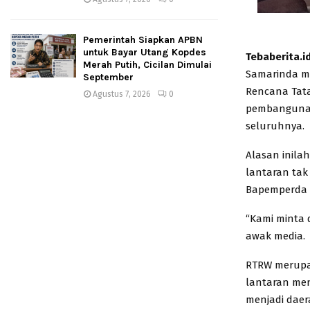
Pemerintah Siapkan APBN
untuk Bayar Utang Kopdes
Tebaberita.i
Merah Putih, Cicilan Dimulai
Samarinda me
September
Rencana Tata
Agustus 7, 2026
0
pembangunan
seluruhnya.
Alasan inila
lantaran tak
Bapemperda D
“Kami minta 
awak media.
RTRW merupa
lantaran men
menjadi dae