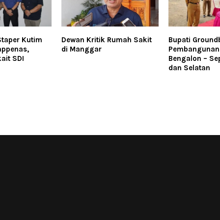
Staper Kutim
Dewan Kritik Rumah Sakit
Bupati Ground
ppenas,
di Manggar
Pembangunan
ait SDI
Bengalon – Se
dan Selatan