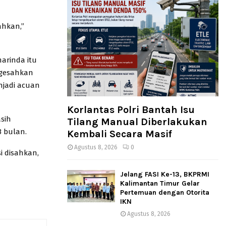
ahkan,”
arinda itu
ngesahkan
njadi acuan
Korlantas Polri Bantah Isu
sih
Tilang Manual Diberlakukan
 bulan.
Kembali Secara Masif
Agustus 8, 2026
0
i disahkan,
Jelang FASI Ke-13, BKPRMI
Kalimantan Timur Gelar
Pertemuan dengan Otorita
IKN
Agustus 8, 2026