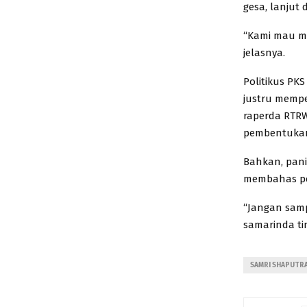
gesa, lanjut 
“Kami mau me
jelasnya.
Politikus PK
justru memp
raperda RTRW
pembentukan
Bahkan, pani
membahas pe
“Jangan samp
samarinda ti
SAMRI SHAPUTR