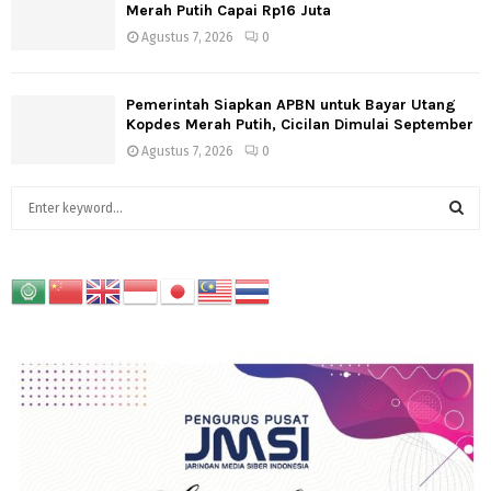
Merah Putih Capai Rp16 Juta
Agustus 7, 2026
0
Pemerintah Siapkan APBN untuk Bayar Utang
Kopdes Merah Putih, Cicilan Dimulai September
Agustus 7, 2026
0
S
e
a
S
r
c
E
h
f
A
o
r
R
:
C
H