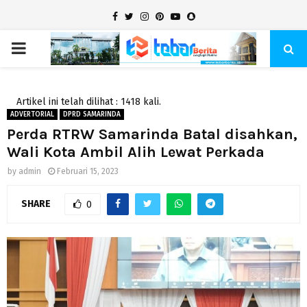
Facebook
Twitter
Instagram
Pinterest
Youtube
Snapchat
PRIMARY
MENU
Artikel ini telah dilihat : 1418 kali.
ADVERTORIAL
DPRD SAMARINDA
Perda RTRW Samarinda Batal disahkan,
Wali Kota Ambil Alih Lewat Perkada
by
admin
Februari 15, 2023
SHARE
0