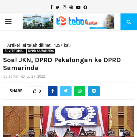
Facebook
Twitter
Instagram
Pinterest
Youtube
Snapchat
PRIMARY
MENU
Artikel ini telah dilihat : 1257 kali.
ADVERTORIAL
DPRD SAMARINDA
Soal JKN, DPRD Pekalongan ke DPRD
Samarinda
by
admin
Juli 29, 2022
SHARE
0