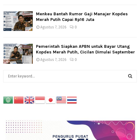
Menkeu Bantah Rumor Gaji Manajer Kopdes
Merah Putih Capai Rp16 Juta
Agustus 7, 2026
0
Pemerintah Siapkan APBN untuk Bayar Utang
Kopdes Merah Putih, Cicilan Dimulai September
Agustus 7, 2026
0
S
e
a
S
r
c
E
h
f
A
o
r
R
:
C