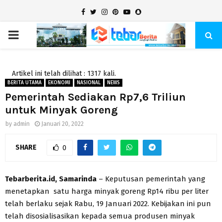
Facebook
Twitter
Instagram
Pinterest
Youtube
Snapchat
PRIMARY
MENU
Artikel ini telah dilihat : 1317 kali.
BERITA UTAMA
EKONOMI
NASIONAL
NEWS
Pemerintah Sediakan Rp7,6 Triliun
untuk Minyak Goreng
by
admin
Januari 20, 2022
SHARE
0
Tebarberita.id, Samarinda
– Keputusan pemerintah yang
menetapkan satu harga minyak goreng Rp14 ribu per liter
telah berlaku sejak Rabu, 19 Januari 2022. Kebijakan ini pun
telah disosialisasikan kepada semua produsen minyak