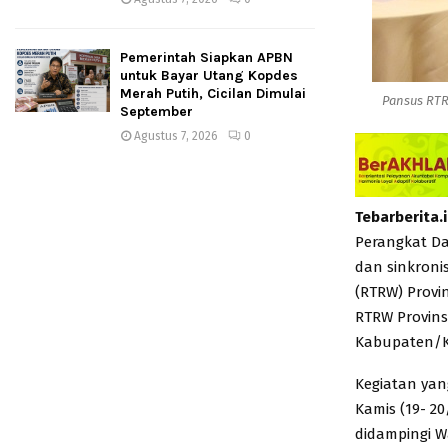
Pemerintah Siapkan APBN
untuk Bayar Utang Kopdes
Merah Putih, Cicilan Dimulai
Pansus RTR
September
Agustus 7, 2026
0
Tebarberita.
Perangkat Da
dan sinkroni
(RTRW) Provi
RTRW Provins
Kabupaten/Ko
Kegiatan yan
Kamis (19- 2
didampingi W