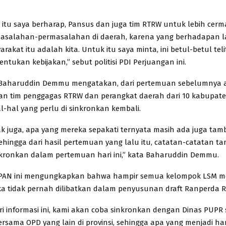
 itu saya berharap, Pansus dan juga tim RTRW untuk lebih cerma
masalahan-permasalahan di daerah, karena yang berhadapan 
akat itu adalah kita. Untuk itu saya minta, ini betul-betul telit
tukan kebijakan,” sebut politisi PDI Perjuangan ini.
 Baharuddin Demmu mengatakan, dari pertemuan sebelumnya 
n tim penggagas RTRW dan perangkat daerah dari 10 kabupate
l-hal yang perlu di sinkronkan kembali.
k juga, apa yang mereka sepakati ternyata masih ada juga ta
hingga dari hasil pertemuan yang lalu itu, catatan-catatan 
nkronkan dalam pertemuan hari ini,” kata Baharuddin Demmu.
i PAN ini mengungkapkan bahwa hampir semua kelompok LSM 
 tidak pernah dilibatkan dalam penyusunan draft Ranperda RT
ri informasi ini, kami akan coba sinkronkan dengan Dinas PUPR 
rsama OPD yang lain di provinsi, sehingga apa yang menjadi h