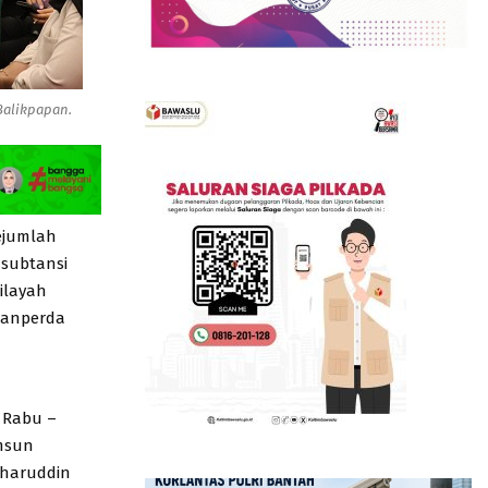
Balikpapan.
ejumlah
 subtansi
ilayah
 Ranperda
, Rabu –
amsun
aharuddin