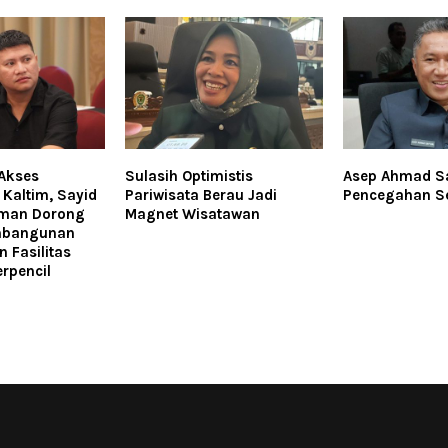
Akses
Sulasih Optimistis
Asep Ahmad Sa
 Kaltim, Sayid
Pariwisata Berau Jadi
Pencegahan Se
hman Dorong
Magnet Wisatawan
embangunan
 Fasilitas
rpencil