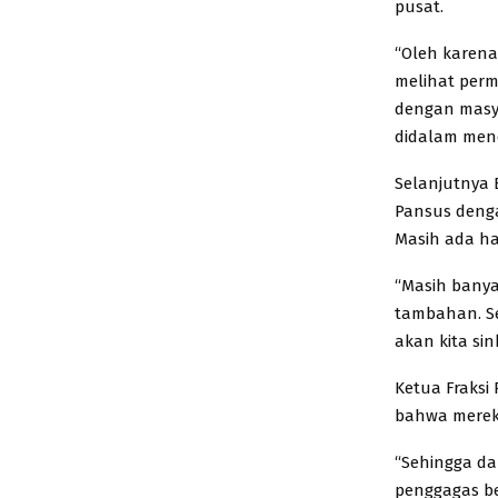
pusat.
“Oleh karena
melihat per
dengan masyar
didalam menen
Selanjutnya
Pansus denga
Masih ada ha
“Masih banya
tambahan. Se
akan kita si
Ketua Fraks
bahwa mereka
“Sehingga da
penggagas be