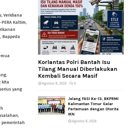
, Veridiana
-PERA Kaltim,
erikanan
m, Bappeda
Semua
Korlantas Polri Bantah Isu
Tilang Manual Diberlakukan
ang,
Kembali Secara Masif
 kita
Agustus 8, 2026
0
serius yang
Jelang FASI Ke-13, BKPRMI
Kalimantan Timur Gelar
ah
Pertemuan dengan Otorita
IKN
asalahan,
Agustus 8, 2026
” pemerintah