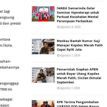
IWABA Samarinda Gelar
t lagi
Seminar Hipnoterapi untuk
Perkuat Kesehatan Mental
langsung
Perempuan Perbankan
i dan presisi
Agustus 8, 2026
antara
Menkeu Bantah Rumor Gaji
Manajer Kopdes Merah Putih
n/kota.
Capai Rp16 Juta
Agustus 7, 2026
mbahan-
tambahannya
Pemerintah Siapkan APBN
untuk Bayar Utang Kopdes
Merah Putih, Cicilan Dimulai
September
menganggap
Agustus 7, 2026
RW ini.
sebagai
KPK Terima Pengembalian
arapan
US$530.000 dalam Kasus