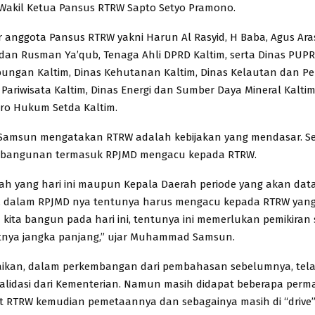
akil Ketua Pansus RTRW Sapto Setyo Pramono.
 anggota Pansus RTRW yakni Harun Al Rasyid, H Baba, Agus Aras
an Rusman Ya’qub, Tenaga Ahli DPRD Kaltim, serta Dinas PUPR
ungan Kaltim, Dinas Kehutanan Kaltim, Dinas Kelautan dan P
s Pariwisata Kaltim, Dinas Energi dan Sumber Daya Mineral Kalti
iro Hukum Setda Kaltim.
msun mengatakan RTRW adalah kebijakan yang mendasar. 
bangunan termasuk RPJMD mengacu kepada RTRW.
ah yang hari ini maupun Kepala Daerah periode yang akan dat
, dalam RPJMD nya tentunya harus mengacu kepada RTRW yang
 kita bangun pada hari ini, tentunya ini memerlukan pemikiran 
tnya jangka panjang,” ujar Muhammad Samsun.
ikan, dalam perkembangan dari pembahasan sebelumnya, tel
alidasi dari Kementerian. Namun masih didapat beberapa perm
aft RTRW kemudian pemetaannya dan sebagainya masih di “drive