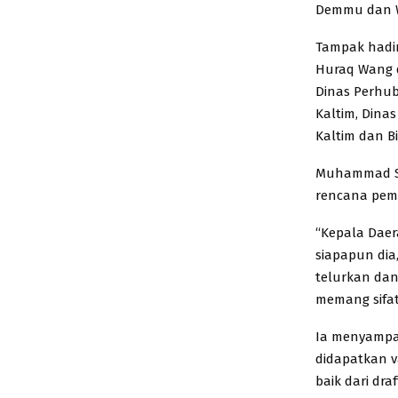
Demmu dan W
Tampak hadir
Huraq Wang d
Dinas Perhub
Kaltim, Dina
Kaltim dan B
Muhammad Sa
rencana pem
“Kepala Daer
siapapun dia
telurkan dan
memang sifa
Ia menyampa
didapatkan v
baik dari dr