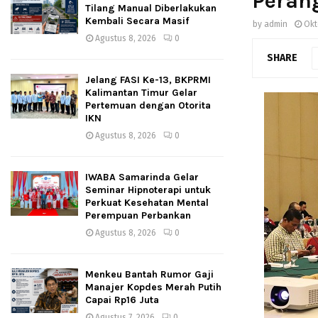
Peran
Tilang Manual Diberlakukan
Kembali Secara Masif
by
admin
Okt
Agustus 8, 2026
0
SHARE
Jelang FASI Ke-13, BKPRMI
Kalimantan Timur Gelar
Pertemuan dengan Otorita
IKN
Agustus 8, 2026
0
IWABA Samarinda Gelar
Seminar Hipnoterapi untuk
Perkuat Kesehatan Mental
Perempuan Perbankan
Agustus 8, 2026
0
Menkeu Bantah Rumor Gaji
Manajer Kopdes Merah Putih
Capai Rp16 Juta
Agustus 7, 2026
0