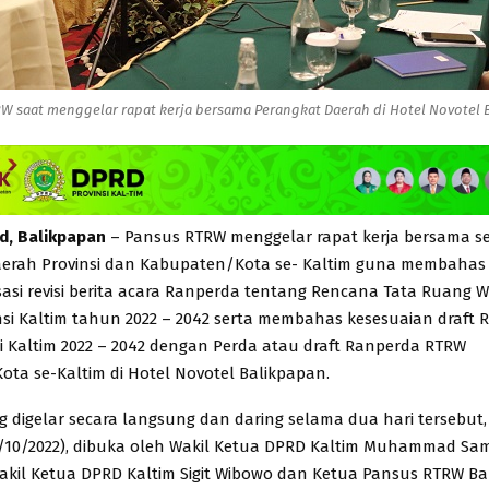
W saat menggelar rapat kerja bersama Perangkat Daerah di Hotel Novotel 
id, Balikpapan
– Pansus RTRW menggelar rapat kerja bersama s
erah Provinsi dan Kabupaten/Kota se- Kaltim guna membahas
sasi revisi berita acara Ranperda tentang Rencana Tata Ruang W
nsi Kaltim tahun 2022 – 2042 serta membahas kesesuaian draft
i Kaltim 2022 – 2042 dengan Perda atau draft Ranperda RTRW
ta se-Kaltim di Hotel Novotel Balikpapan.
g digelar secara langsung dan daring selama dua hari tersebut
0/10/2022), dibuka oleh Wakil Ketua DPRD Kaltim Muhammad S
akil Ketua DPRD Kaltim Sigit Wibowo dan Ketua Pansus RTRW B