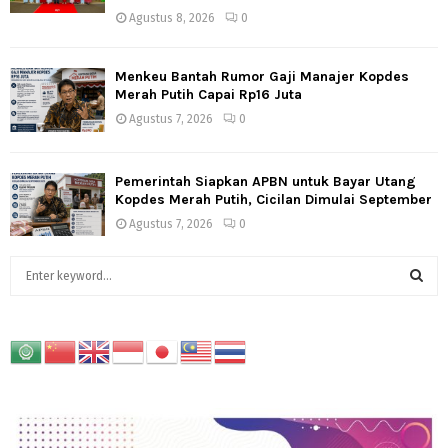
Agustus 8, 2026
0
Menkeu Bantah Rumor Gaji Manajer Kopdes
Merah Putih Capai Rp16 Juta
Agustus 7, 2026
0
Pemerintah Siapkan APBN untuk Bayar Utang
Kopdes Merah Putih, Cicilan Dimulai September
Agustus 7, 2026
0
S
e
a
S
r
c
E
h
f
A
o
r
R