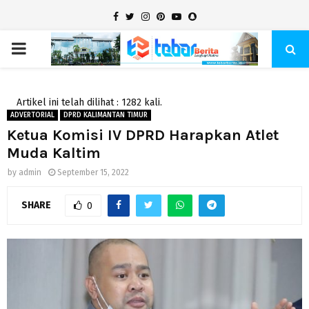
Facebook
Twitter
Instagram
Pinterest
Youtube
Snapchat
PRIMARY
MENU
Artikel ini telah dilihat : 1282 kali.
ADVERTORIAL
DPRD KALIMANTAN TIMUR
Ketua Komisi IV DPRD Harapkan Atlet
Muda Kaltim
by
admin
September 15, 2022
SHARE
0