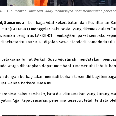
LAKKB Kalimantan Timur Gusti Addy Rachmany SH saat membagikan paket s
id, Samarinda
– Lembaga Adat Kekerabatan dan Kesultanan Ba
imur (LAKKB-KT) menggelar bakti sosial yang dikemas dalam “J
ni, jajaran pengurus LAKKB-KT membagikan paket sembako kep
 di Sekretariat LAKKB-KT di Jalan Sawo, Sidodadi, Samarinda Ulu
a pelaksana Jumat Berkah Gusti Agustinah mengatakan, pemba
ada warga diharapkan dapat membantu memenuhi kebutuhan
ah dengan berbagi akan menjadi berkah tersendiri bagi lembaga
ujar wanita berkaca mata ini.
merenima paket sembako, kata dia, diutamakan yang kurang 
 yatim. Agar tepat sasaran, penerima tersebut telah terdata ole