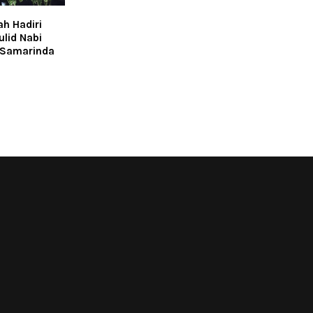
h Hadiri
lid Nabi
 Samarinda