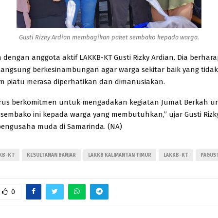
Gusti Rizky Ardian membagikan paket sembako kepada warga.
 dengan anggota aktif LAKKB-KT Gusti Rizky Ardian. Dia berharap
rlangsung berkesinambungan agar warga sekitar baik yang tid
 piatu merasa diperhatikan dan dimanusiakan.
terus berkomitmen untuk mengadakan kegiatan Jumat Berkah u
embako ini kepada warga yang membutuhkan,” ujar Gusti Rizk
engusaha muda di Samarinda. (NA)
KKB-KT
KESULTANAN BANJAR
LAKKB KALIMANTAN TIMUR
LAKKB-KT
PAGUS
0