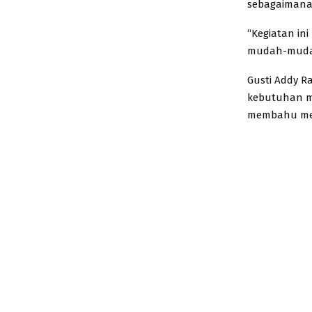
sebagaimana 
“Kegiatan in
mudah-mudaha
Gusti Addy R
kebutuhan ma
membahu me