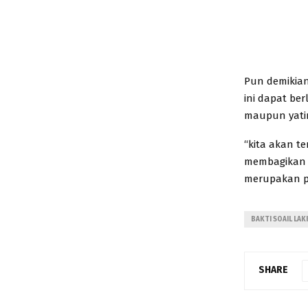
Pun demikian
ini dapat be
maupun yatim
“kita akan 
membagikan s
merupakan p
BAKTI SOAIL LA
SHARE