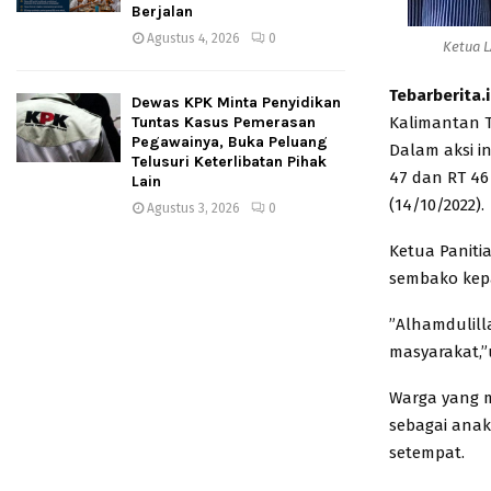
Berjalan
Agustus 4, 2026
0
Ketua 
Tebarberita.
Dewas KPK Minta Penyidikan
Kalimantan T
Tuntas Kasus Pemerasan
Pegawainya, Buka Peluang
Dalam aksi i
Telusuri Keterlibatan Pihak
47 dan RT 46
Lain
(14/10/2022).
Agustus 3, 2026
0
Ketua Paniti
sembako kep
”Alhamdulill
masyarakat,”
Warga yang 
sebagai anak
setempat.