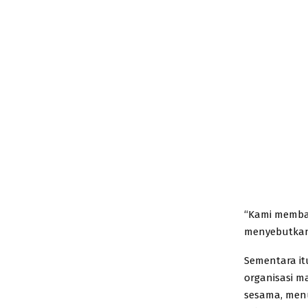
“Kami membag
menyebutkan
Sementara it
organisasi m
sesama, men