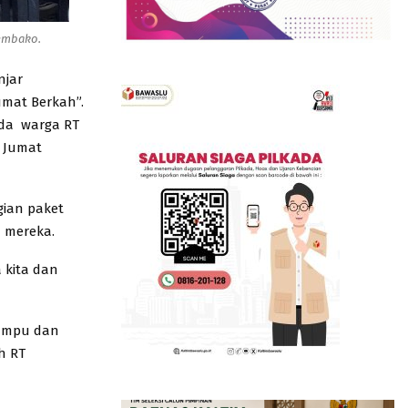
embako.
njar
umat Berkah”.
ada warga RT
, Jumat
gian paket
 mereka.
 kita dan
mampu dan
h RT