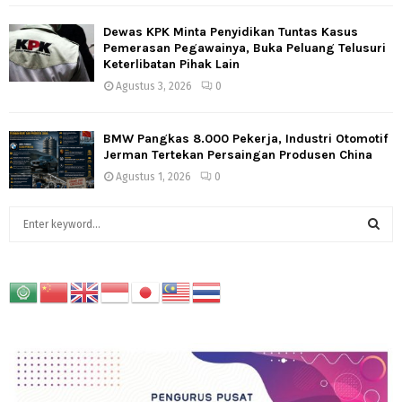
Dewas KPK Minta Penyidikan Tuntas Kasus
Pemerasan Pegawainya, Buka Peluang Telusuri
Keterlibatan Pihak Lain
Agustus 3, 2026
0
BMW Pangkas 8.000 Pekerja, Industri Otomotif
Jerman Tertekan Persaingan Produsen China
Agustus 1, 2026
0
S
e
a
S
r
c
E
h
f
A
o
r
R
: