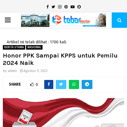
Facebook
Twitter
Instagram
Pinterest
Youtube
Snapchat
PRIMARY
MENU
Artikel ini telah dilihat : 1700 kali.
BERITA UTAMA
NASIONAL
Honor PPK Sampai KPPS untuk Pemilu
2024 Naik
by
admin
Agustus 9, 2022
SHARE
0