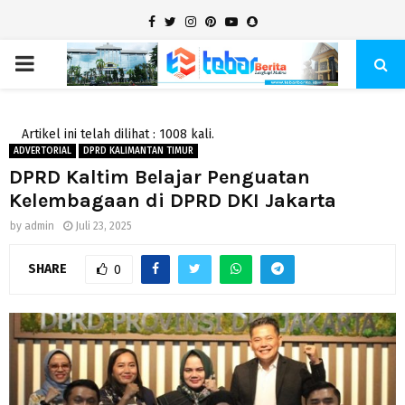
Facebook
Twitter
Instagram
Pinterest
Youtube
Snapchat
PRIMARY
MENU
Artikel ini telah dilihat : 1008 kali.
ADVERTORIAL
DPRD KALIMANTAN TIMUR
DPRD Kaltim Belajar Penguatan
Kelembagaan di DPRD DKI Jakarta
by
admin
Juli 23, 2025
SHARE
0