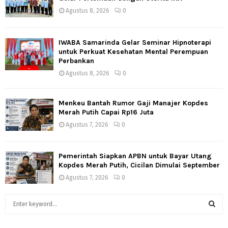
Agustus 8, 2026
0
IWABA Samarinda Gelar Seminar Hipnoterapi
untuk Perkuat Kesehatan Mental Perempuan
Perbankan
Agustus 8, 2026
0
Menkeu Bantah Rumor Gaji Manajer Kopdes
Merah Putih Capai Rp16 Juta
Agustus 7, 2026
0
Pemerintah Siapkan APBN untuk Bayar Utang
Kopdes Merah Putih, Cicilan Dimulai September
Agustus 7, 2026
0
S
e
a
S