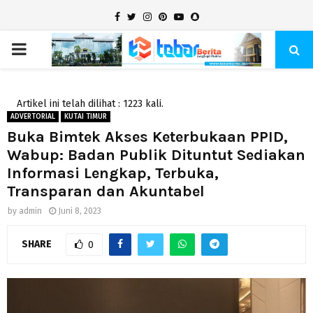
Facebook
Twitter
Instagram
Pinterest
Youtube
Snapchat
PRIMARY
MENU
Artikel ini telah dilihat : 1223 kali.
ADVERTORIAL
KUTAI TIMUR
Buka Bimtek Akses Keterbukaan PPID,
Wabup: Badan Publik Dituntut Sediakan
Informasi Lengkap, Terbuka,
Transparan dan Akuntabel
by
admin
Juni 8, 2023
SHARE
0