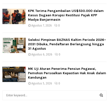
KPK Terima Pengembalian US$530.000 dalam
Kasus Dugaan Korupsi Restitusi Pajak KPP
Madya Banjarmasin
Agustus 7, 2026
0
Seleksi Pimpinan BAZNAS Kaltim Periode 2026–
2031 Dibuka, Pendaftaran Berlangsung hingga
31 Agustus
Agustus 6, 2026
0
MK Uji Aturan Penerima Pensiun Pegawai,
Pemohon Persoalkan Kepastian Hak Anak dalam
Kandungan
Agustus 5, 2026
0
S
e
a
S
r