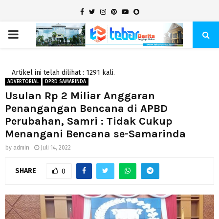
Facebook
Twitter
Instagram
Pinterest
Youtube
Snapchat
PRIMARY
MENU
Artikel ini telah dilihat : 1291 kali.
ADVERTORIAL
DPRD SAMARINDA
Usulan Rp 2 Miliar Anggaran
Penangangan Bencana di APBD
Perubahan, Samri : Tidak Cukup
Menangani Bencana se-Samarinda
by
admin
Juli 14, 2022
SHARE
0