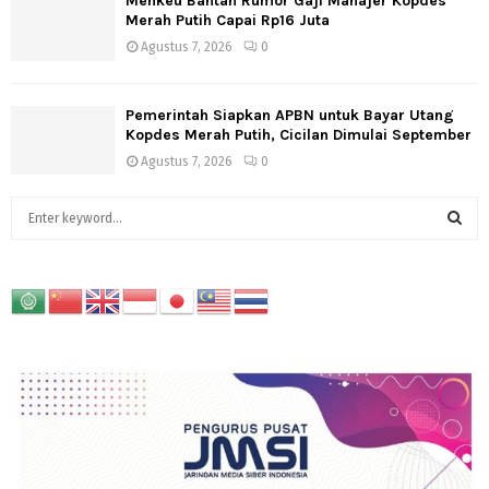
Menkeu Bantah Rumor Gaji Manajer Kopdes
Merah Putih Capai Rp16 Juta
Agustus 7, 2026
0
Pemerintah Siapkan APBN untuk Bayar Utang
Kopdes Merah Putih, Cicilan Dimulai September
Agustus 7, 2026
0
S
e
a
S
r
c
E
h
f
A
o
r
R
:
C
H