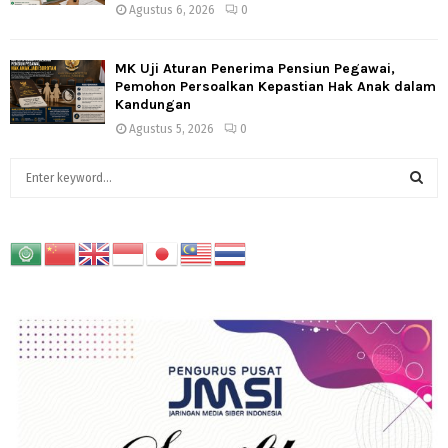
Agustus 6, 2026
0
MK Uji Aturan Penerima Pensiun Pegawai,
Pemohon Persoalkan Kepastian Hak Anak dalam
Kandungan
Agustus 5, 2026
0
S
e
a
S
r
c
E
h
f
A
o
r
R
:
C
H