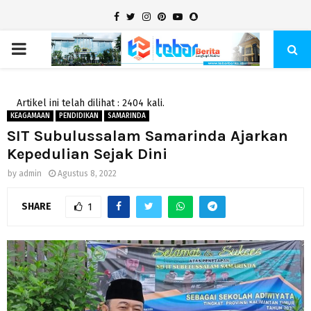
Facebook
Twitter
Instagram
Pinterest
Youtube
Snapchat
PRIMARY
MENU
Artikel ini telah dilihat : 2404 kali.
KEAGAMAAN
PENDIDIKAN
SAMARINDA
SIT Subulussalam Samarinda Ajarkan
Kepedulian Sejak Dini
by
admin
Agustus 8, 2022
SHARE
1