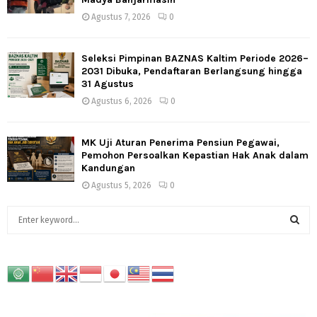
Agustus 7, 2026
0
Seleksi Pimpinan BAZNAS Kaltim Periode 2026–
2031 Dibuka, Pendaftaran Berlangsung hingga
31 Agustus
Agustus 6, 2026
0
MK Uji Aturan Penerima Pensiun Pegawai,
Pemohon Persoalkan Kepastian Hak Anak dalam
Kandungan
Agustus 5, 2026
0
S
e
a
S
r
c
E
h
f
A