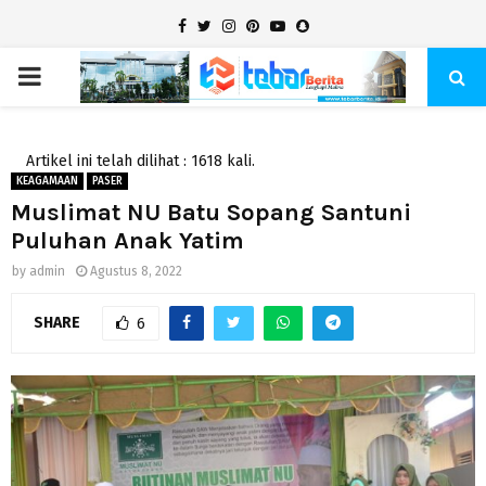
Facebook
Twitter
Instagram
Pinterest
Youtube
Snapchat
PRIMARY
MENU
Artikel ini telah dilihat : 1618 kali.
KEAGAMAAN
PASER
Muslimat NU Batu Sopang Santuni
Puluhan Anak Yatim
by
admin
Agustus 8, 2022
SHARE
6