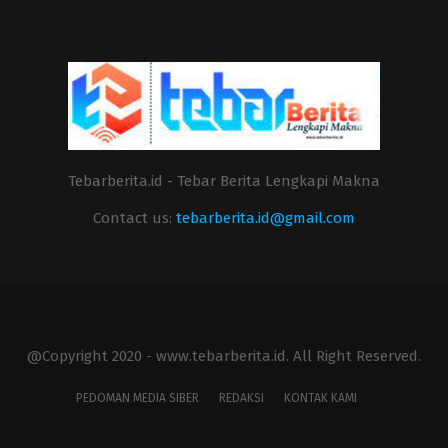
Tebarberita.id - Tebar Berita Lengkapi Makna
Contact us:
tebarberita.id@gmail.com
@Copyright 2020 - www.tebarberita.id. All Right Reserved.
PEDOMAN MEDIA SIBER
REDAKSI
KONTAK KAMI