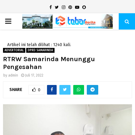
Facebook
Twitter
Instagram
Pinterest
Youtube
Snapchat
PRIMARY
MENU
Artikel ini telah dilihat : 1240 kali.
ADVERTORIAL
DPRD SAMARINDA
RTRW Samarinda Menunggu
Pengesahan
by
admin
Juli 17, 2022
SHARE
0