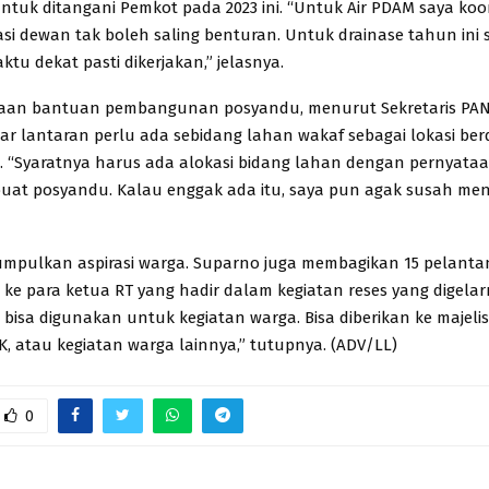
ntuk ditangani Pemkot pada 2023 ini. “Untuk Air PDAM saya koor
asi dewan tak boleh saling benturan. Untuk drainase tahun in
ktu dekat pasti dikerjakan,” jelasnya.
taan bantuan pembangunan posyandu, menurut Sekretaris PA
ukar lantaran perlu ada sebidang lahan wakaf sebagai lokasi ber
. “Syaratnya harus ada alokasi bidang lahan dengan pernyata
uat posyandu. Kalau enggak ada itu, saya pun agak susah me
mpulkan aspirasi warga. Suparno juga membagikan 15 pelanta
 ke para ketua RT yang hadir dalam kegiatan reses yang digelar
) bisa digunakan untuk kegiatan warga. Bisa diberikan ke majelis
K, atau kegiatan warga lainnya,” tutupnya. (ADV/LL)
0