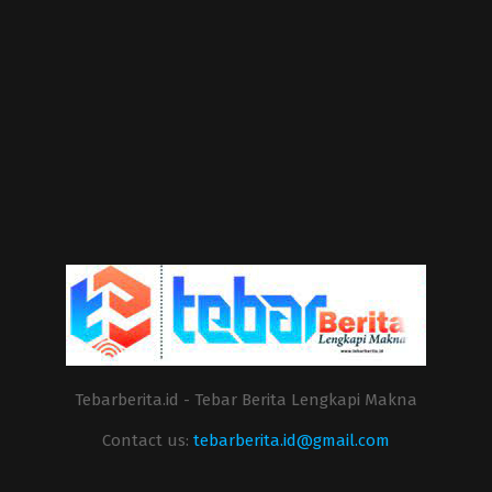
Tebarberita.id - Tebar Berita Lengkapi Makna
Contact us:
tebarberita.id@gmail.com