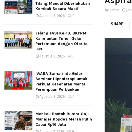
Aspira
Tilang Manual Diberlakukan
Kembali Secara Masif
by
admin
Jan
Agustus 8, 2026
0
SHARE
Jelang FASI Ke-13, BKPRMI
Kalimantan Timur Gelar
Pertemuan dengan Otorita
IKN
Agustus 8, 2026
0
IWABA Samarinda Gelar
Seminar Hipnoterapi untuk
Perkuat Kesehatan Mental
Perempuan Perbankan
Agustus 8, 2026
0
Menkeu Bantah Rumor Gaji
Manajer Kopdes Merah Putih
Capai Rp16 Juta
Agustus 7, 2026
0