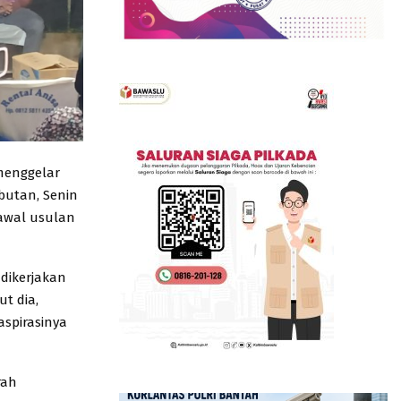
menggelar
mbutan, Senin
awal usulan
 dikerjakan
t dia,
spirasinya
rah