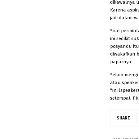
dikawalnya u
Karena aspir
jadi dalam wa
Soal permin
ini sedikit s
posyandu itu
diwakafkan b
paparnya.
Selain mengu
atau speaker
“Ini (speaker
setempat, PK
SHARE