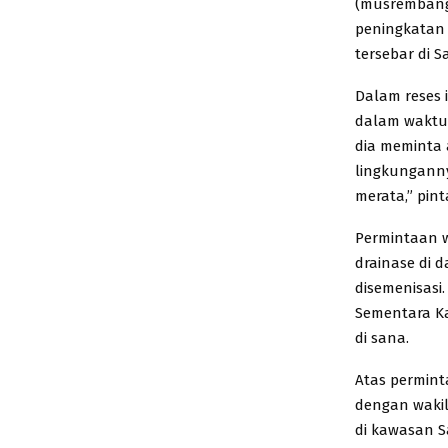
(musrembang
peningkatan 
tersebar di S
Dalam reses 
dalam waktu 
dia meminta 
lingkungannya
merata,” pint
Permintaan 
drainase di 
disemenisasi.
Sementara K
di sana.
Atas permint
dengan wakil 
di kawasan S