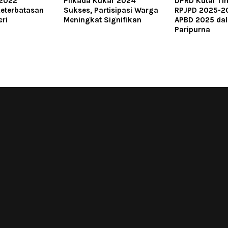
 2022
Pilkada Kukar 2024
DPRD Kutai Tim
Keterbatasan
Sukses, Partisipasi Warga
RPJPD 2025-2
ri
Meningkat Signifikan
APBD 2025 da
Paripurna