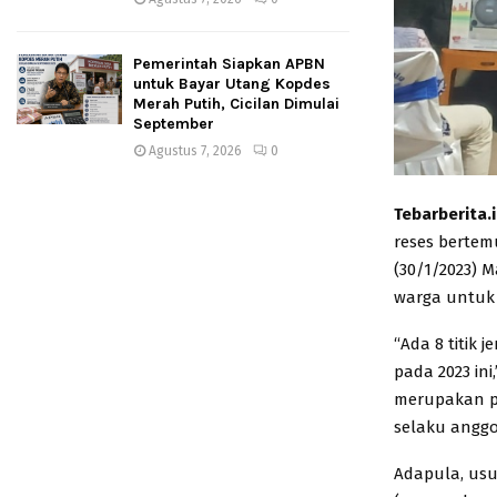
Pemerintah Siapkan APBN
untuk Bayar Utang Kopdes
Merah Putih, Cicilan Dimulai
September
Agustus 7, 2026
0
Tebarberita.
reses bertem
(30/1/2023)
warga untuk
“Ada 8 titik 
pada 2023 in
merupakan pr
selaku angg
Adapula, us