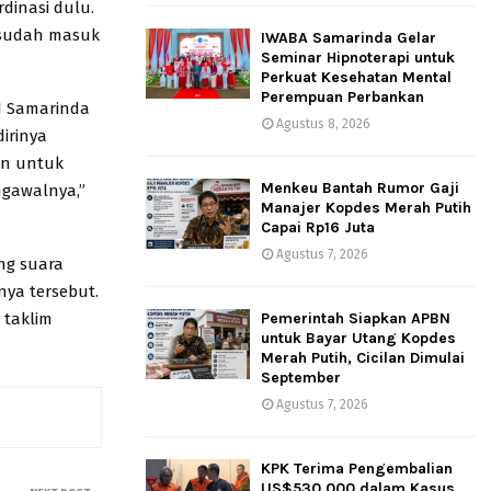
dinasi dulu.
i sudah masuk
IWABA Samarinda Gelar
Seminar Hipnoterapi untuk
Perkuat Kesehatan Mental
Perempuan Perbankan
N Samarinda
Agustus 8, 2026
dirinya
an untuk
Menkeu Bantah Rumor Gaji
ngawalnya,”
Manajer Kopdes Merah Putih
Capai Rp16 Juta
Agustus 7, 2026
ng suara
nya tersebut.
 taklim
Pemerintah Siapkan APBN
untuk Bayar Utang Kopdes
Merah Putih, Cicilan Dimulai
September
Agustus 7, 2026
KPK Terima Pengembalian
US$530.000 dalam Kasus