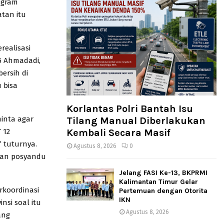
ogram
atan itu
realisasi
5 Ahmadadi,
ersih di
 bisa
Korlantas Polri Bantah Isu
inta agar
Tilang Manual Diberlakukan
 12
Kembali Secara Masif
” tuturnya.
Agustus 8, 2026
0
nan posyandu
Jelang FASI Ke-13, BKPRMI
Kalimantan Timur Gelar
rkoordinasi
Pertemuan dengan Otorita
IKN
nsi soal itu
Agustus 8, 2026
ang