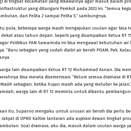
) di tingkat kecamatan yang dikawalnya agar masuk dalam pr
infrastruktur yang ditangani Pemkot pada 2023 ini. “Semua kegi
ambutan, dari Pelita 2 sampai Pelita 5,” sambungnya.
itu pula, beberapa warga masih mengajukan usulan agar bisa te
dekat atau tahun depan. Seperti yang disampaikan Ketua RT 1
agar Politikus PAN Samarinda ini bisa mengawal kebutuhan air b
. “Baru sebagian yang sudah dialiri air bersih PDAM, Pak. Kalau
anya.
warga lain disampaikan Ketua RT 12 Muhammad Asnan. Dia mem
daerahnya bisa merata disemenisasi. “Belum semua drainase di RT
 Masih sebagian. Ketika hujan masih ada yang meluber ke jalan,
amsiah, warga lain di RT 12 meminta untuk dibantu pembangu
aan itu, Suparno mengaku untuk urusan air bersih dia perlu be
rakyat di DPRD Kaltim lantaran ada aspirasi dewan tingkat provi
ambutan. Soal drainase, aku dia, masuk dalam usulan warga y