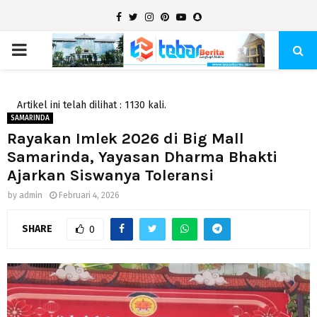
Facebook
Twitter
Instagram
Pinterest
Youtube
Snapchat
PRIMARY
MENU
Artikel ini telah dilihat : 1130 kali.
SAMARINDA
Rayakan Imlek 2026 di Big Mall
Samarinda, Yayasan Dharma Bhakti
Ajarkan Siswanya Toleransi
by
admin
Februari 4, 2026
SHARE
0