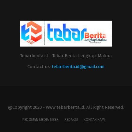
Tebarberita.id - Tebar Berita Lengkapi Makna
Contact us:
tebarberita.id@gmail.com
@Copyright 2020 - www.tebarberita.id. All Right Reserved.
PEDOMAN MEDIA SIBER
REDAKSI
KONTAK KAMI