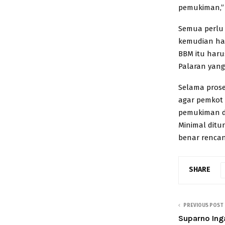
pemukiman,”
Semua perlu 
kemudian hari
BBM itu haru
Palaran yang
Selama prose
agar pemkot 
pemukiman di
Minimal ditu
benar rencana
SHARE
PREVIOUS POST
Suparno Ing