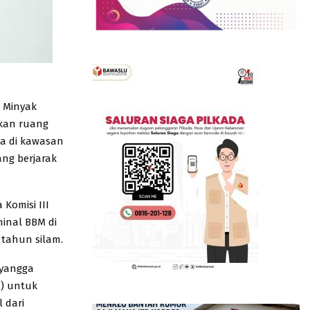
t Minyak
kan ruang
ya di kawasan
ng berjarak
Komisi III
inal BBM di
 tahun silam.
nyangga
a) untuk
 dari