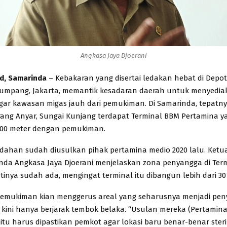
Angkasa Jaya Djoerani
id, Samarinda
– Kebakaran yang disertai ledakan hebat di Depo
lumpang, Jakarta, memantik kesadaran daerah untuk menyedia
ar kawasan migas jauh dari pemukiman. Di Samarinda, tepatn
ang Anyar, Sungai Kunjang terdapat Terminal BBM Pertamina ya
100 meter dengan pemukiman.
ahan sudah diusulkan pihak pertamina medio 2020 lalu. Ketua 
da Angkasa Jaya Djoerani menjelaskan zona penyangga di Term
tinya sudah ada, mengingat terminal itu dibangun lebih dari 30
emukiman kian menggerus areal yang seharusnya menjadi pe
 kini hanya berjarak tembok belaka. “Usulan mereka (Pertamin
tu harus dipastikan pemkot agar lokasi baru benar-benar steril