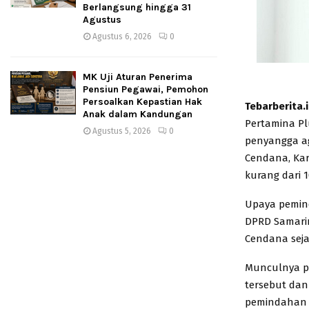
Berlangsung hingga 31
Agustus
Agustus 6, 2026
0
MK Uji Aturan Penerima
Pensiun Pegawai, Pemohon
Persoalkan Kepastian Hak
Tebarberita.
Anak dalam Kandungan
Pertamina P
Agustus 5, 2026
0
penyangga ag
Cendana, Kar
kurang dari 
Upaya pemind
DPRD Samarin
Cendana seja
Munculnya p
tersebut dan
pemindahan i