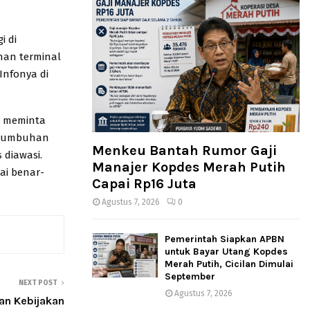
i di
ahan terminal
Infonya di
ya meminta
ertumbuhan
Menkeu Bantah Rumor Gaji
 diawasi.
Manajer Kopdes Merah Putih
ai benar-
Capai Rp16 Juta
Agustus 7, 2026
0
Pemerintah Siapkan APBN
untuk Bayar Utang Kopdes
Merah Putih, Cicilan Dimulai
September
NEXT POST
Agustus 7, 2026
an Kebijakan