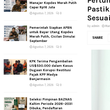
Pertu
Manajer Kopdes Merah Putih
Pasti
Capai Rp16 Juta
Agustus 7, 2026
0
Sesua
by
admin
Mar
Pemerintah Siapkan APBN
untuk Bayar Utang Kopdes
Merah Putih, Cicilan Dimulai
SHARE
September
Agustus 7, 2026
0
KPK Terima Pengembalian
US$530.000 dalam Kasus
Dugaan Korupsi Restitusi
Pajak KPP Madya
Banjarmasin
Agustus 7, 2026
0
Seleksi Pimpinan BAZNAS
Kaltim Periode 2026–2031
Dibuka, Pendaftaran