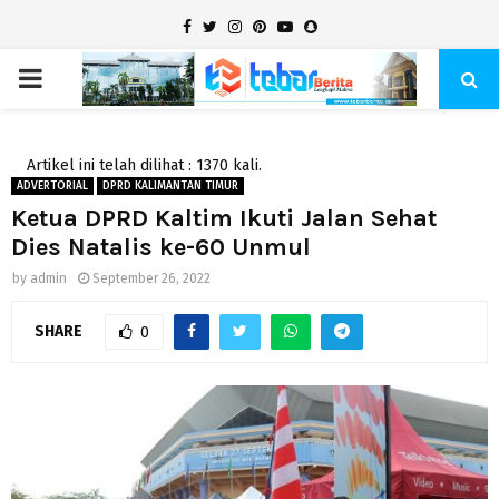
Facebook
Twitter
Instagram
Pinterest
Youtube
Snapchat
PRIMARY
MENU
Artikel ini telah dilihat : 1370 kali.
ADVERTORIAL
DPRD KALIMANTAN TIMUR
Ketua DPRD Kaltim Ikuti Jalan Sehat
Dies Natalis ke-60 Unmul
by
admin
September 26, 2022
SHARE
0