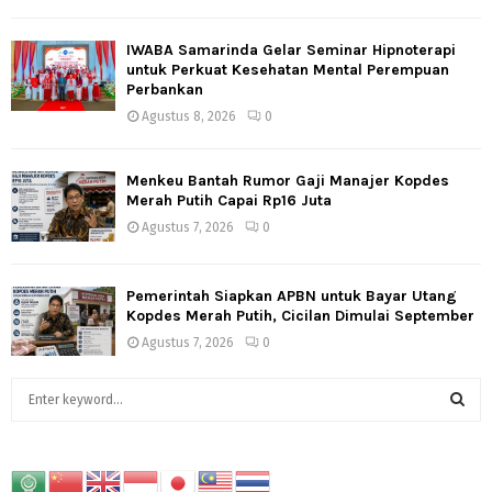
IWABA Samarinda Gelar Seminar Hipnoterapi
untuk Perkuat Kesehatan Mental Perempuan
Perbankan
Agustus 8, 2026
0
Menkeu Bantah Rumor Gaji Manajer Kopdes
Merah Putih Capai Rp16 Juta
Agustus 7, 2026
0
Pemerintah Siapkan APBN untuk Bayar Utang
Kopdes Merah Putih, Cicilan Dimulai September
Agustus 7, 2026
0
S
e
a
S
r
c
E