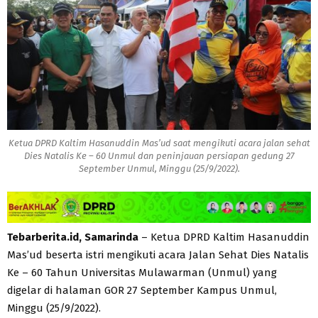
Ketua DPRD Kaltim Hasanuddin Mas’ud saat mengikuti acara jalan sehat
Dies Natalis Ke – 60 Unmul dan peninjauan persiapan gedung 27
September Unmul, Minggu (25/9/2022).
Tebarberita.id, Samarinda
– Ketua DPRD Kaltim Hasanuddin
Mas’ud beserta istri mengikuti acara Jalan Sehat Dies Natalis
Ke – 60 Tahun Universitas Mulawarman (Unmul) yang
digelar di halaman GOR 27 September Kampus Unmul,
Minggu (25/9/2022).