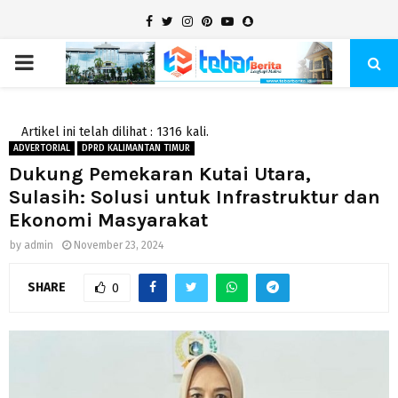
Facebook
Twitter
Instagram
Pinterest
Youtube
Snapchat
PRIMARY
MENU
Artikel ini telah dilihat : 1316 kali.
ADVERTORIAL
DPRD KALIMANTAN TIMUR
Dukung Pemekaran Kutai Utara,
Sulasih: Solusi untuk Infrastruktur dan
Ekonomi Masyarakat
by
admin
November 23, 2024
SHARE
0