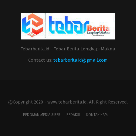
Tebarberita.id - Tebar Berita Lengkapi Makna
Contact us:
tebarberita.id@gmail.com
@Copyright 2020 - www.tebarberita.id. All Right Reserved.
PEDOMAN MEDIA SIBER
REDAKSI
KONTAK KAMI