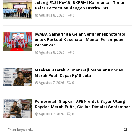
Jelang FASI Ke-13, BKPRMI Kalimantan Timur
Gelar Pertemuan dengan Otorita IKN
Agustus 8, 2026
0
IWABA Samarinda Gelar Seminar Hipnoterapi
untuk Perkuat Kesehatan Mental Perempuan
Perbankan
Agustus 8, 2026
0
Menkeu Bantah Rumor Gaji Manajer Kopdes
Merah Putih Capai Rp16 Juta
Agustus 7, 2026
0
Pemerintah Siapkan APBN untuk Bayar Utang
Kopdes Merah Putih, Cicilan Dimulai September
Agustus 7, 2026
0
S
e