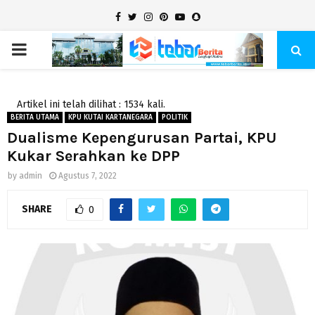
Facebook
Twitter
Instagram
Pinterest
Youtube
Snapchat
PRIMARY
MENU
Artikel ini telah dilihat : 1534 kali.
BERITA UTAMA
KPU KUTAI KARTANEGARA
POLITIK
Dualisme Kepengurusan Partai, KPU
Kukar Serahkan ke DPP
by
admin
Agustus 7, 2022
SHARE
0