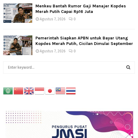
Menkeu Bantah Rumor Gaji Manajer Kopdes
Merah Putih Capai Rp16 Juta
Agustus 7, 2026
0
Pemerintah Siapkan APBN untuk Bayar Utang
Kopdes Merah Putih, Cicilan Dimulai September
Agustus 7, 2026
0
S
e
a
S
r
c
E
h
f
A
o
r
R
:
C