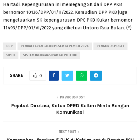
Hartadi. Kepengurusan ini memegang SK dari DPP PKB
bernomor 10136/DPP/01/II/2022. Kemudian DPP PKB juga
mengeluarkan SK kepengurusan DPC PKB Kukar bernomor
11493/DPP/01/VI/2022 yang diketuai Untoro Raja Bulan. (*)
DPP
PENDAFTARAN CALON PESERTA PEMILU 2024
PENGURUS PUSAT
SIPOL
SISTEM INFORMASI PARTAI POLITIKI
SHARE
0
PREVIOUS POST
Pejabat Dirotasi, Ketua DPRD Kaltim Minta Bangun
Komunikasi
NEXT POST
Kemenaker Libatkan 5 BLK di Kaltim untuk Bangun IKN