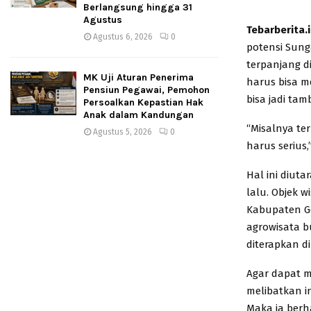
Berlangsung hingga 31
Agustus
Tebarberita.
Agustus 6, 2026
0
potensi Sung
terpanjang d
MK Uji Aturan Penerima
harus bisa m
Pensiun Pegawai, Pemohon
bisa jadi ta
Persoalkan Kepastian Hak
Anak dalam Kandungan
“Misalnya te
Agustus 5, 2026
0
harus serius,
Hal ini diut
lalu. Objek 
Kabupaten Go
agrowisata b
diterapkan d
Agar dapat m
melibatkan in
Maka ia ber