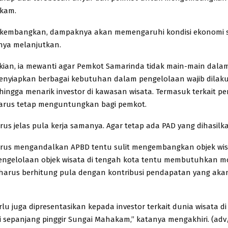
kam.
 dikembangkan, dampaknya akan memengaruhi kondisi ekonomi 
nya melanjutkan.
kian, ia mewanti agar Pemkot Samarinda tidak main-main dala
Menyiapkan berbagai kebutuhan dalam pengelolaan wajib dilaku
hingga menarik investor di kawasan wisata. Termasuk terkait per
arus tetap menguntungkan bagi pemkot.
us jelas pula kerja samanya. Agar tetap ada PAD yang dihasilka
arus mengandalkan APBD tentu sulit mengembangkan objek wis
engelolaan objek wisata di tengah kota tentu membutuhkan m
 harus berhitung pula dengan kontribusi pendapatan yang aka
lu juga dipresentasikan kepada investor terkait dunia wisata d
 sepanjang pinggir Sungai Mahakam,” katanya mengakhiri. (adv