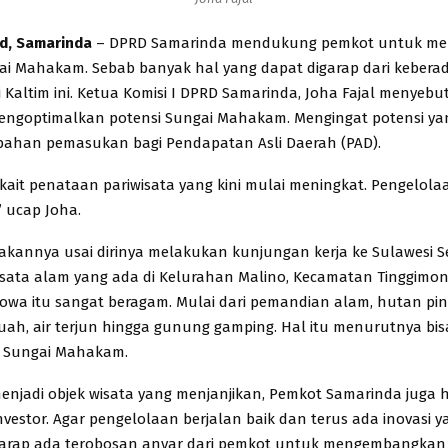
id, Samarinda
– DPRD Samarinda mendukung pemkot untuk me
ai Mahakam. Sebab banyak hal yang dapat digarap dari kebera
i Kaltim ini. Ketua Komisi I DPRD Samarinda, Joha Fajal menyebu
engoptimalkan potensi Sungai Mahakam. Mengingat potensi ya
mbahan pemasukan bagi Pendapatan Asli Daerah (PAD).
rkait penataan pariwisata yang kini mulai meningkat. Pengelola
” ucap Joha.
arakannya usai dirinya melakukan kunjungan kerja ke Sulawesi 
wisata alam yang ada di Kelurahan Malino, Kecamatan Tinggimo
wa itu sangat beragam. Mulai dari pemandian alam, hutan pin
uah, air terjun hingga gunung gamping. Hal itu menurutnya bis
i Sungai Mahakam.
enjadi objek wisata yang menjanjikan, Pemkot Samarinda juga 
vestor. Agar pengelolaan berjalan baik dan terus ada inovasi ya
harap ada terobosan anyar dari pemkot untuk mengembangkan 