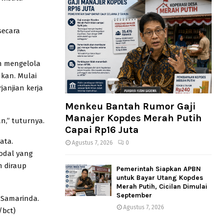
secara
m mengelola
kan. Mulai
janjian kerja
Menkeu Bantah Rumor Gaji
Manajer Kopdes Merah Putih
n,” tuturnya.
Capai Rp16 Juta
ata.
Agustus 7, 2026
0
odal yang
n diraup
Pemerintah Siapkan APBN
untuk Bayar Utang Kopdes
Merah Putih, Cicilan Dimulai
September
i Samarinda.
Agustus 7, 2026
/bct)