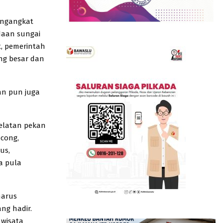
ngangkat
daan sungai
t, pemerintah
ng besar dan
an pun juga
Selatan pekan
ncong,
us,
a pula
harus
ng hadir.
wisata