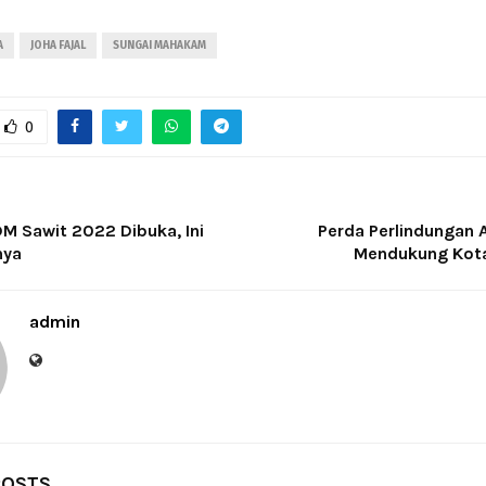
A
JOHA FAJAL
SUNGAI MAHAKAM
0
M Sawit 2022 Dibuka, Ini
Perda Perlindungan A
nya
Mendukung Kota
admin
POSTS