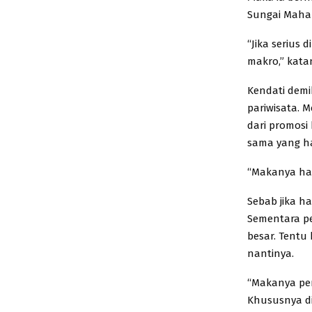
Sungai Maha
“Jika serius
makro,” kata
Kendati demi
pariwisata. 
dari promosi 
sama yang h
“Makanya har
Sebab jika h
Sementara p
besar. Tentu
nantinya.
“Makanya per
Khususnya di