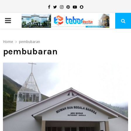
Facebook
Twitter
Instagram
Pinterest
Youtube
Snapchat
PRIMARY
MENU
Home
pembubaran
pembubaran