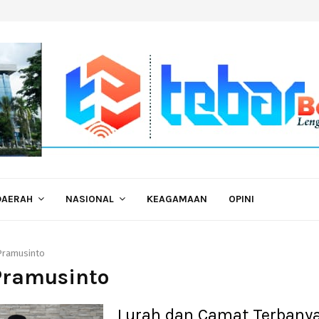
DAERAH
NASIONAL
KEAGAMAAN
OPINI
Pramusinto
Pramusinto
Lurah dan Camat Terbany