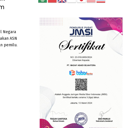
E
h
am
f
A
o
r
R
:
il Negara
C
pakan ASN
an pemilu.
H