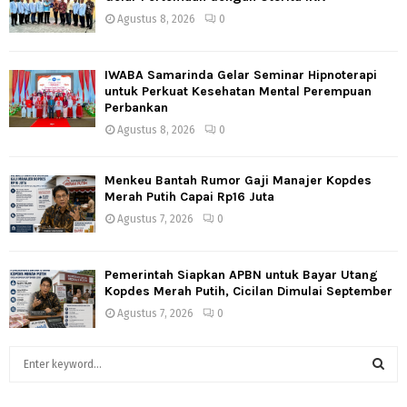
Agustus 8, 2026
0
IWABA Samarinda Gelar Seminar Hipnoterapi
untuk Perkuat Kesehatan Mental Perempuan
Perbankan
Agustus 8, 2026
0
Menkeu Bantah Rumor Gaji Manajer Kopdes
Merah Putih Capai Rp16 Juta
Agustus 7, 2026
0
Pemerintah Siapkan APBN untuk Bayar Utang
Kopdes Merah Putih, Cicilan Dimulai September
Agustus 7, 2026
0
S
e
a
S