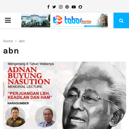
Facebook
Twitter
Instagram
Pinterest
Youtube
Snapchat
PRIMARY
MENU
Home
abn
abn