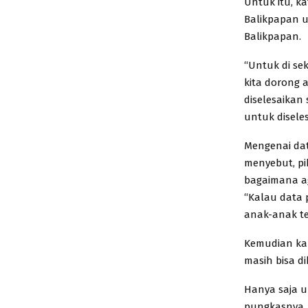
Untuk itu, k
Balikpapan 
Balikpapan.
“Untuk di sek
kita dorong a
diselesaikan
untuk diseles
Mengenai data
menyebut, pi
bagaimana ag
“Kalau data 
anak-anak te
Kemudian kal
masih bisa di
Hanya saja un
pungkasnya