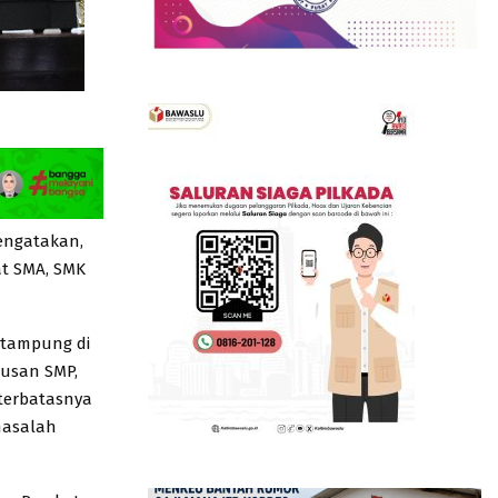
mengatakan,
at SMA, SMK
rtampung di
lusan SMP,
 terbatasnya
 masalah