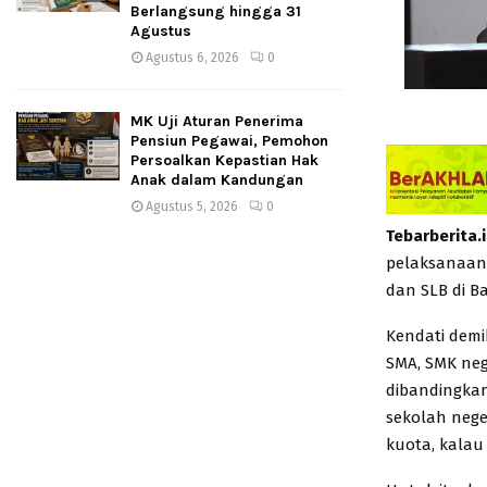
Berlangsung hingga 31
Agustus
Agustus 6, 2026
0
MK Uji Aturan Penerima
Pensiun Pegawai, Pemohon
Persoalkan Kepastian Hak
Anak dalam Kandungan
Agustus 5, 2026
0
Tebarberita.
pelaksanaan 
dan SLB di B
Kendati demi
SMA, SMK neg
dibandingkan
sekolah neger
kuota, kalau