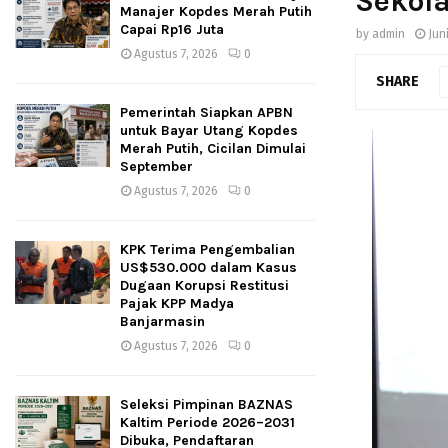
Sekol
Manajer Kopdes Merah Putih
Capai Rp16 Juta
by
admin
Jun
Agustus 7, 2026
0
SHARE
Pemerintah Siapkan APBN
untuk Bayar Utang Kopdes
Merah Putih, Cicilan Dimulai
September
Agustus 7, 2026
0
KPK Terima Pengembalian
US$530.000 dalam Kasus
Dugaan Korupsi Restitusi
Pajak KPP Madya
Banjarmasin
Agustus 7, 2026
0
Seleksi Pimpinan BAZNAS
Kaltim Periode 2026–2031
Dibuka, Pendaftaran