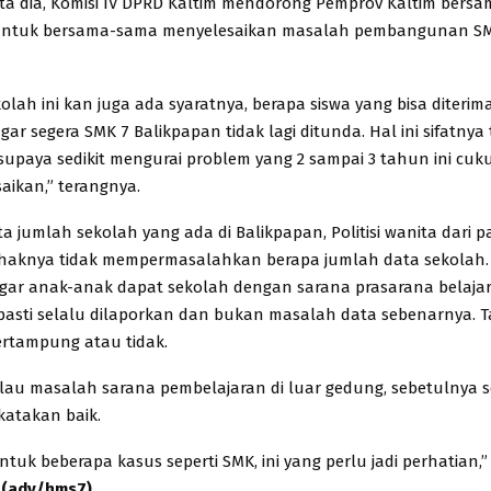
ata dia, Komisi IV DPRD Kaltim mendorong Pemprov Kaltim bers
untuk bersama-sama menyelesaikan masalah pembangunan S
olah ini kan juga ada syaratnya, berapa siswa yang bisa diteri
gar segera SMK 7 Balikpapan tidak lagi ditunda. Hal ini sifatnya 
 supaya sedikit mengurai problem yang 2 sampai 3 tahun ini cuku
aikan,” terangnya.
 jumlah sekolah yang ada di Balikpapan, Politisi wanita dari pa
haknya tidak mempermasalahkan berapa jumlah data sekolah. 
ar anak-anak dapat sekolah dengan sarana prasarana belajar 
pasti selalu dilaporkan dan bukan masalah data sebenarnya. Tap
rtampung atau tidak.
au masalah sarana pembelajaran di luar gedung, sebetulnya se
katakan baik.
tuk beberapa kasus seperti SMK, ini yang perlu jadi perhatian,”
.
(adv/hms7)