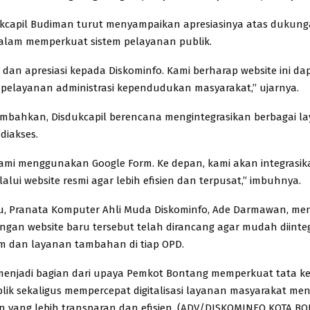
kcapil Budiman turut menyampaikan apresiasinya atas dukun
alam memperkuat sistem pelayanan publik.
h dan apresiasi kepada Diskominfo. Kami berharap website ini da
elayanan administrasi kependudukan masyarakat,” ujarnya.
mbahkan, Disdukcapil berencana mengintegrasikan berbagai l
diakses.
kami menggunakan Google Form. Ke depan, kami akan integrasi
lui website resmi agar lebih efisien dan terpusat,” imbuhnya.
u, Pranata Komputer Ahli Muda Diskominfo, Ade Darmawan, me
gan website baru tersebut telah dirancang agar mudah diinte
m dan layanan tambahan di tiap OPD.
menjadi bagian dari upaya Pemkot Bontang memperkuat tata ke
blik sekaligus mempercepat digitalisasi layanan masyarakat me
 yang lebih transparan dan efisien. (ADV/DISKOMINFO KOTA B