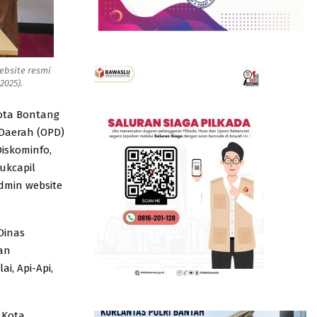
ebsite resmi
2025).
Kota Bontang
Daerah (OPD)
iskominfo,
ukcapil
dmin website
Dinas
an
, Api-Api,
 Kota