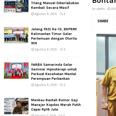
Bonta
Tilang Manual Diberlakukan
Kembali Secara Masif
by
admin
Okt
Agustus 8, 2026
0
SHARE
Jelang FASI Ke-13, BKPRMI
Kalimantan Timur Gelar
Pertemuan dengan Otorita
IKN
Agustus 8, 2026
0
IWABA Samarinda Gelar
Seminar Hipnoterapi untuk
Perkuat Kesehatan Mental
Perempuan Perbankan
Agustus 8, 2026
0
Menkeu Bantah Rumor Gaji
Manajer Kopdes Merah Putih
Capai Rp16 Juta
Agustus 7, 2026
0