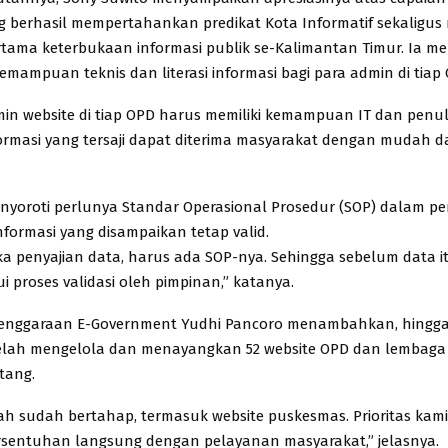
 berhasil mempertahankan predikat Kota Informatif sekaligu
rtama keterbukaan informasi publik se-Kalimantan Timur. Ia 
emampuan teknis dan literasi informasi bagi para admin di tiap
min website di tiap OPD harus memiliki kemampuan IT dan penu
formasi yang tersaji dapat diterima masyarakat dengan mudah d
nyoroti perlunya Standar Operasional Prosedur (SOP) dalam pe
nformasi yang disampaikan tetap valid.
a penyajian data, harus ada SOP-nya. Sehingga sebelum data itu
i proses validasi oleh pimpinan,” katanya.
lenggaraan E-Government Yudhi Pancoro menambahkan, hingga 
telah mengelola dan menayangkan 52 website OPD dan lembaga
tang.
ah sudah bertahap, termasuk website puskesmas. Prioritas kam
sentuhan langsung dengan pelayanan masyarakat,” jelasnya.