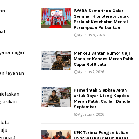
gan
IWABA Samarinda Gelar
Seminar Hipnoterapi untuk
Perkuat Kesehatan Mental
Perempuan Perbankan
pat
Agustus 8, 2026
ayanan agar
Menkeu Bantah Rumor Gaji
Manajer Kopdes Merah Putih
Capai Rp16 Juta
Agustus 7, 2026
kan layanan
Pemerintah Siapkan APBN
njelaskan
untuk Bayar Utang Kopdes
Merah Putih, Cicilan Dimulai
grasikan
September
Agustus 7, 2026
lola
nuju
KPK Terima Pengembalian
ONTANG)
US$530.000 dalam Kasus