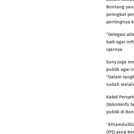
Bontang yang
peringkat pe
pentingnya k
“Delegasi ad
baik agar in
ujarnya.
Sony juga me
publik agar i
“Dalam rangk
sudah melalu
Kabid Penye
Diskominfo 
publik di Bon
“Alhamdulill
OPD yang ber