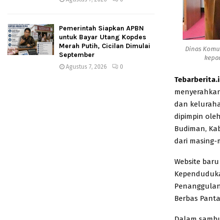
Pemerintah Siapkan APBN
untuk Bayar Utang Kopdes
Merah Putih, Cicilan Dimulai
Dinas Komun
September
kepad
Agustus 7, 2026
0
Tebarberita.
menyerahkan 
dan keluraha
dipimpin ole
Budiman, Kab
dari masing-m
Website baru
Kependudukan
Penanggulang
Berbas Panta
Dalam sambu