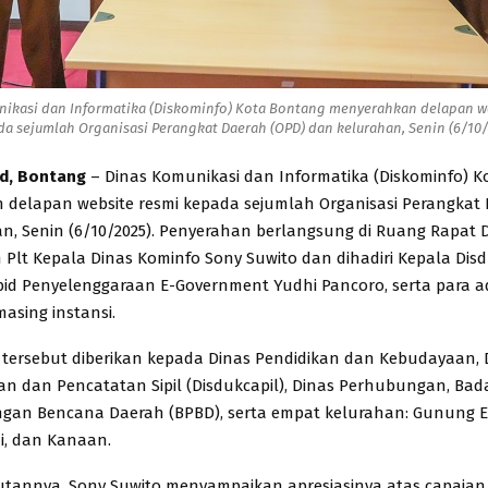
ikasi dan Informatika (Diskominfo) Kota Bontang menyerahkan delapan w
a sejumlah Organisasi Perangkat Daerah (OPD) dan kelurahan, Senin (6/10/
id, Bontang
– Dinas Komunikasi dan Informatika (Diskominfo) 
delapan website resmi kepada sejumlah Organisasi Perangkat 
n, Senin (6/10/2025). Penyerahan berlangsung di Ruang Rapat D
h Plt Kepala Dinas Kominfo Sony Suwito dan dihadiri Kepala Disd
id Penyelenggaraan E-Government Yudhi Pancoro, serta para a
asing instansi.
 tersebut diberikan kepada Dinas Pendidikan dan Kebudayaan, 
 dan Pencatatan Sipil (Disdukcapil), Dinas Perhubungan, Bad
an Bencana Daerah (BPBD), serta empat kelurahan: Gunung Elai
i, dan Kanaan.
tannya, Sony Suwito menyampaikan apresiasinya atas capaian