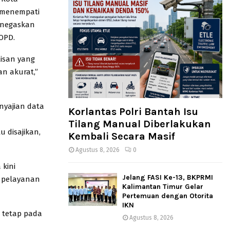
s menempati
menegaskan
 OPD.
lisan yang
an akurat,”
nyajian data
Korlantas Polri Bantah Isu
Tilang Manual Diberlakukan
 disajikan,
Kembali Secara Masif
Agustus 8, 2026
0
kini
Jelang FASI Ke-13, BKPRMI
 pelayanan
Kalimantan Timur Gelar
Pertemuan dengan Otorita
IKN
i tetap pada
Agustus 8, 2026