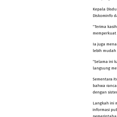
Kepala Disdu
Diskominfo d
“Terima kasi
memperkuat p
Ia juga mena
lebih mudah 
“Selama ini 
langsung mela
Sementara it
bahwa rancan
dengan siste
Langkah ini 
informasi pu
pemerintahan