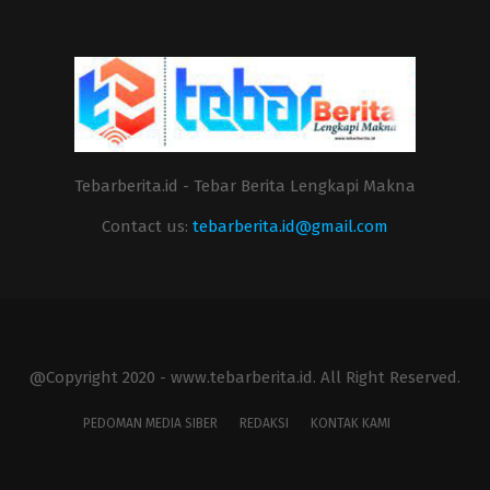
Tebarberita.id - Tebar Berita Lengkapi Makna
Contact us:
tebarberita.id@gmail.com
@Copyright 2020 - www.tebarberita.id. All Right Reserved.
PEDOMAN MEDIA SIBER
REDAKSI
KONTAK KAMI