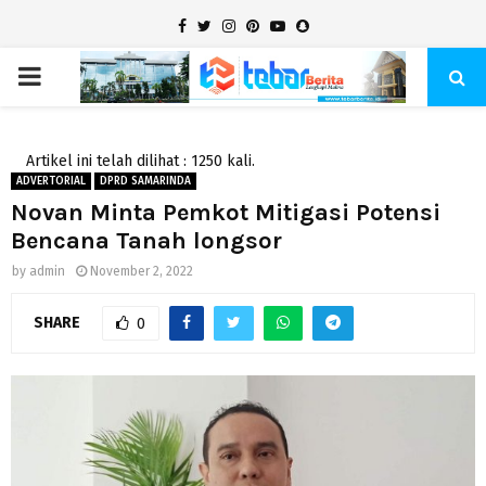
Facebook
Twitter
Instagram
Pinterest
Youtube
Snapchat
PRIMARY
MENU
Artikel ini telah dilihat : 1250 kali.
ADVERTORIAL
DPRD SAMARINDA
Novan Minta Pemkot Mitigasi Potensi
Bencana Tanah longsor
by
admin
November 2, 2022
SHARE
0